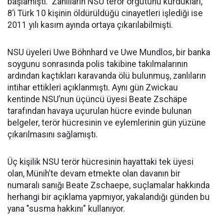
başlamıştı. Zanlıların NSU terör örgütünü kurdukları,
8’i Türk 10 kişinin öldürüldüğü cinayetleri işlediği ise
2011 yılı kasım ayında ortaya çıkarılabilmişti.
NSU üyeleri Uwe Böhnhard ve Uwe Mundlos, bir banka
soygunu sonrasında polis takibine takılmalarının
ardından kaçtıkları karavanda ölü bulunmuş, zanlıların
intihar ettikleri açıklanmıştı. Aynı gün Zwickau
kentinde NSU’nun üçüncü üyesi Beate Zschäpe
tarafından havaya uçurulan hücre evinde bulunan
belgeler, terör hücresinin ve eylemlerinin gün yüzüne
çıkarılmasını sağlamıştı.
Üç kişilik NSU terör hücresinin hayattaki tek üyesi
olan, Münih’te devam etmekte olan davanın bir
numaralı sanığı Beate Zschaepe, suçlamalar hakkında
herhangi bir açıklama yapmıyor, yakalandığı günden bu
yana "susma hakkını" kullanıyor.