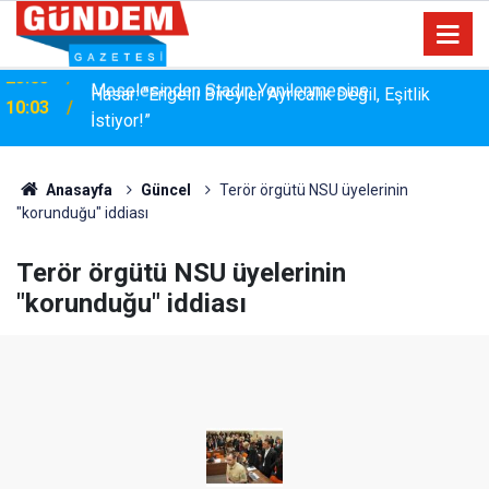
Hasar: “Engelli Bireyler Ayrıcalık Değil, Eşitlik
10:03
İstiyor!”
Anasayfa
Güncel
Terör örgütü NSU üyelerinin
"korunduğu" iddiası
Terör örgütü NSU üyelerinin
"korunduğu" iddiası