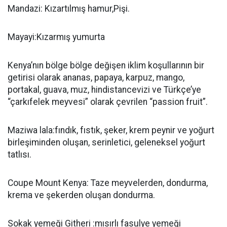
Mandazi: Kızartılmış hamur,Pişi.
Mayayi:Kızarmış yumurta
Kenya’nın bölge bölge değişen iklim koşullarının bir
getirisi olarak ananas, papaya, karpuz, mango,
portakal, guava, muz, hindistancevizi ve Türkçe’ye
“çarkıfelek meyvesi” olarak çevrilen “passion fruit”.
Maziwa lala:fındık, fıstık, şeker, krem peynir ve yoğurt
birleşiminden oluşan, serinletici, geleneksel yoğurt
tatlısı.
Coupe Mount Kenya: Taze meyvelerden, dondurma,
krema ve şekerden oluşan dondurma.
Sokak yemeği Githeri :mısırlı fasulye yemeği