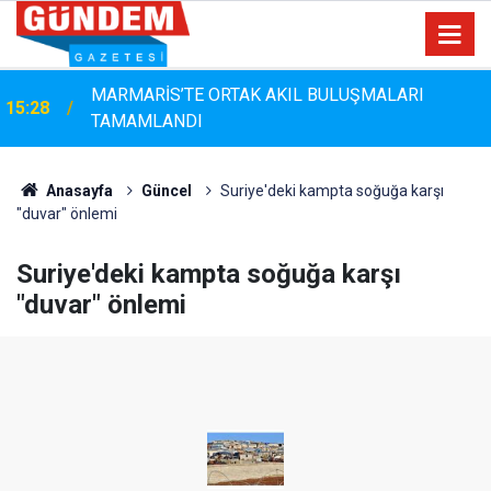
MARMARİS’TE ORTAK AKIL BULUŞMALARI
15:28
Marmaris'te Çam Ağaçlarına Güvenli Dokunuş:
TAMAMLANDI
14:44
Budama Çalışmaları Sürüyor
Anasayfa
Güncel
Suriye'deki kampta soğuğa karşı
"duvar" önlemi
Suriye'deki kampta soğuğa karşı
"duvar" önlemi