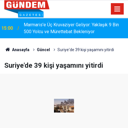
Marmaris'e Üç Kruvaziyer Geliyor: Yaklaşık 9 Bin
15:00
500 Yolcu ve Mürettebat Bekleniyor
MARMARİS'TE DERELERDE TEMİZLİK
14:17
SEFERBERLİĞİ
Anasayfa
Güncel
Suriye'de 39 kişi yaşamını yitirdi
Suriye'de 39 kişi yaşamını yitirdi