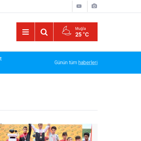
Muğla
25 °C
13:23
Bayram Arıcı: "Biz Bir Aileyiz" Anlayışıyla 12 Yı
Günün tüm
haberleri