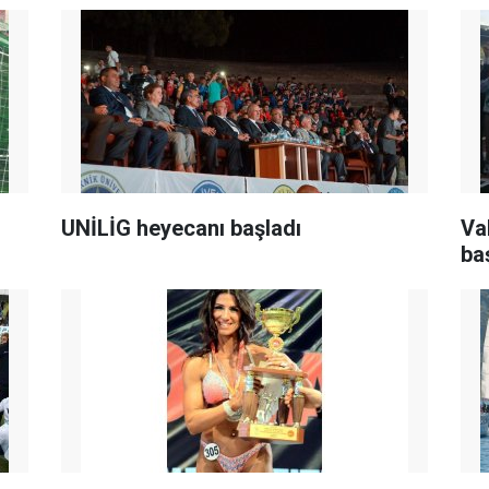
UNİLİG heyecanı başladı
Va
ba