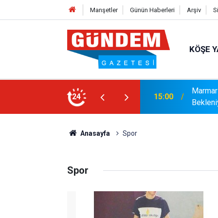
Manşetler
Günün Haberleri
Arşiv
S
KÖŞE Y
r: Yaklaşık 9 Bin 500 Yolcu ve Mürettebat
24
14:17
MARMAR
Anasayfa
Spor
Spor