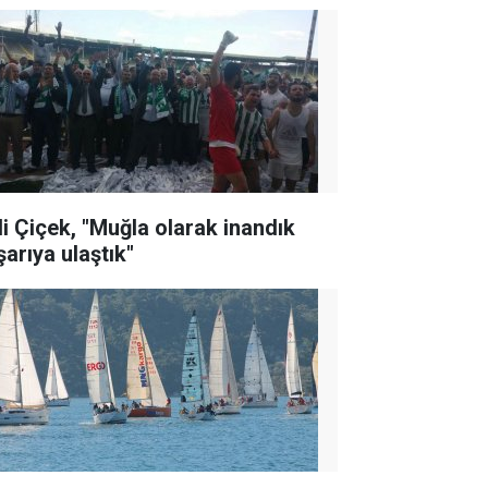
li Çiçek, "Muğla olarak inandık
şarıya ulaştık"