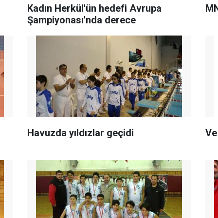
Kadın Herkül'ün hedefi Avrupa
MN
Şampiyonası'nda derece
Havuzda yıldızlar geçidi
Ve