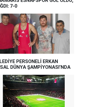
RMARİS ESNAFSPOR GOL OLDU,
ĞDI: 7-0
LEDİYE PERSONELİ ERKAN
SAL DÜNYA ŞAMPİYONASI’NDA