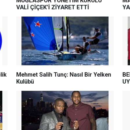
MUĞLASPOR YÖNETİM KURULU
MA
VALİ ÇİÇEK’İ ZİYARET ETTİ
YA
lik
Mehmet Salih Tunç: Nasıl Bir Yelken
BE
Kulübü
UY