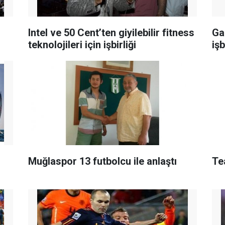
Intel ve 50 Cent’ten giyilebilir fitness
Ga
teknolojileri için işbirliği
iş
Muğlaspor 13 futbolcu ile anlaştı
Te