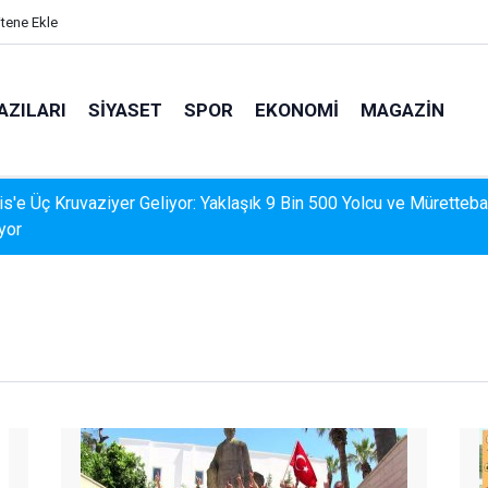
itene Ekle
AZILARI
SIYASET
SPOR
EKONOMI
MAGAZIN
İS'TE DERELERDE TEMİZLİK SEFERBERLİĞİ