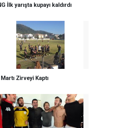
G İlk yarışta kupayı kaldırdı
 Martı Zirveyi Kaptı