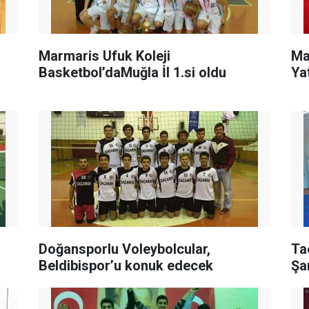
Marmaris Ufuk Koleji
Ma
Basketbol’daMuğla İl 1.si oldu
Ya
Doğansporlu Voleybolcular,
Ta
Beldibispor’u konuk edecek
Şa