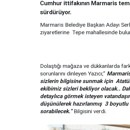
Cumhur ittifakının Marmaris tems
sürdürüyor.
Marmaris Belediye Başkan Adayı Serk
ziyaretlerine Tepe mahallesinde bul
Dolaştığı mağaza ve dükkanlarda farklı
sorunlarını dinleyen Yazıcı;”
Marmaris 
sizlerin bilgisine sunmak için Ata
ekibimiz sizleri bekliyor olacak.. D
detaylıca görmek isteyen vatandaşım
düşünülerek hazırlanmış
3 boyutlu 
sorabilecek.”
Bilgisini verdi.