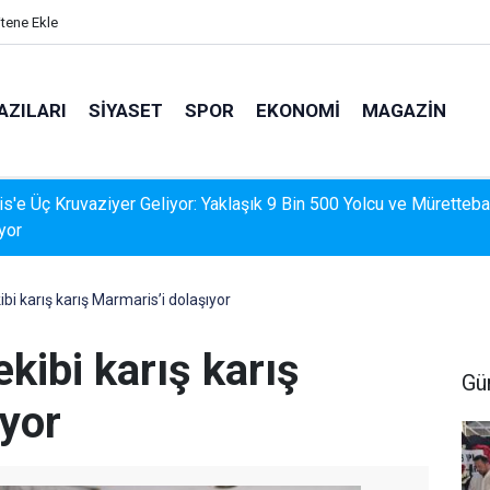
itene Ekle
AZILARI
SIYASET
SPOR
EKONOMI
MAGAZIN
İS'TE DERELERDE TEMİZLİK SEFERBERLİĞİ
bi karış karış Marmaris’i dolaşıyor
kibi karış karış
Gü
ıyor