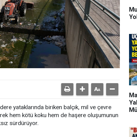
Mu
Yo
Ma
Ya
dere yataklarında biriken balçık, mil ve çevre
Mü
zleyerek hem kötü koku hem de haşere oluşumunun
ksız sürdürüyor.