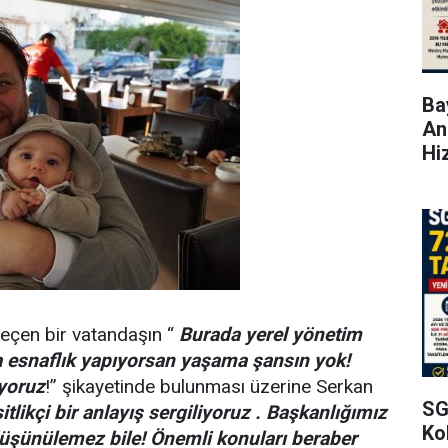
Bay
An
Hi
eçen bir vatandaşın “
Burada yerel yönetim
ta esnaflık yapıyorsan yaşama şansın yok!
iyoruz
!” şikayetinde bulunması üzerine Serkan
SG
tlikçi bir anlayış sergiliyoruz . Başkanlığımız
Kol
düşünülemez bile!
Önemli konuları beraber