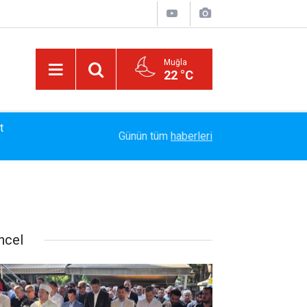
Muğla
22 °C
13:23
Bayram Arıcı: "Biz Bir Aileyiz" Anlayışıyla 12 Yı
Günün tüm
haberleri
ncel