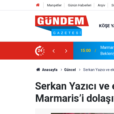
Manşetler
Günün Haberleri
Arşiv
S
KÖŞE Y
r: Yaklaşık 9 Bin 500 Yolcu ve Mürettebat
24
14:17
MARMAR
Anasayfa
Güncel
Serkan Yazıcı ve eki
Serkan Yazıcı ve e
Marmaris’i dolaş