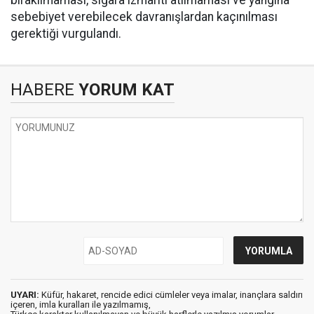
bırakılmaması, sigara izmariti atılmaması ve yangına
sebebiyet verebilecek davranışlardan kaçınılması
gerektiği vurgulandı.
HABERE
YORUM KAT
UYARI:
Küfür, hakaret, rencide edici cümleler veya imalar, inançlara saldırı
içeren, imla kuralları ile yazılmamış,