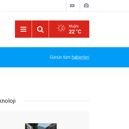
Muğla
22 °C
le
Marmaris Belediyesispor, Profesyonel Gelişim L
14:40
Günün tüm
haberleri
Tamamladı
knoloji