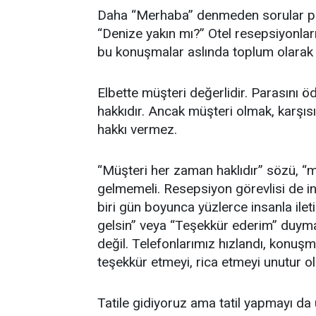
Daha “Merhaba” denmeden sorular peş 
“Denize yakın mı?” Otel resepsiyonları
bu konuşmalar aslında toplum olarak k
Elbette müşteri değerlidir. Parasını ö
hakkıdır. Ancak müşteri olmak, karş
hakkı vermez.
“Müşteri her zaman haklıdır” sözü, “mü
gelmemeli. Resepsiyon görevlisi de in
biri gün boyunca yüzlerce insanla ile
gelsin” veya “Teşekkür ederim” duymay
değil. Telefonlarımız hızlandı, konuşma
teşekkür etmeyi, rica etmeyi unutur o
Tatile gidiyoruz ama tatil yapmayı d