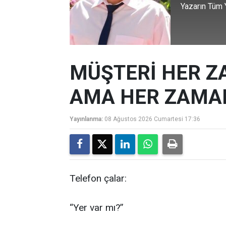
Yazarın Tüm Y
MÜŞTERİ HER Z
AMA HER ZAMAN
Yayınlanma:
08 Ağustos 2026 Cumartesi 17:36
Telefon çalar:
“Yer var mı?”