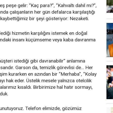
peşe gelir: “Kaç para?”, “Kahvaltı dahil mi?”,
nda çalışanların her gün defalarca karşılaştığı
aybettiğimiz bir şeyi gösteriyor: Nezaketi.
dediği hizmetin karşılığını istemek en doğal
ısındaki insanı küçümseme veya kaba davranma
şteri istediği gibi davranabilir” anlamına
sandır. Garson da, temizlik görevlisi de… Her
tişim kurarken en azından bir “Merhaba”, “Kolay
ı hak eder. Üstelik mesele yalnızca otelcilik
larımız kısaldı. Birbirimize hal hatır sormayı,
lduk.
a unutuyoruz. Telefon elimizde, gözümüz