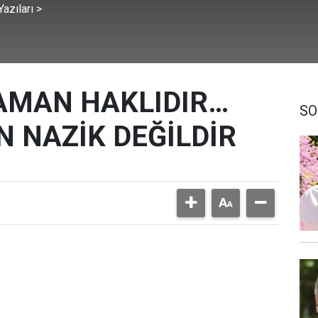
azıları >
AMAN HAKLIDIR…
SO
 NAZİK DEĞİLDİR