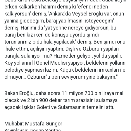
erken kalkarken hanımı demiş ki 'efendi neden
kalkıyorsun' demiş, 'Ankara'da Veysel Eroğlu var, onun
yanına gideceğim, baraj yapılmasını isteyeceğim'
demiş. Hanımı da 'yat yerine nereye gidiyorsun, bu
baraj ben kız iken de konuşuluyordu şimdi
torunlarımız oldu hala yapılacak' demiş. Ben şimdi onu
ihale ettim, açılışını yaptım. Dişli ve Özburun yapılan
barajla sulanıyor mu? Hizmetler geliyor, yol da yapılır.
Köy yollarını İl Genel Meclisi yapıyor, beldelerin yollarını
belediye yapması lazım. Küçük beldelerin imkanları ile
olmuyor... Özburun'u ben seviyorum yine bakayım."
Bakan Eroğlu, daha sonra 11 milyon 700 bin liraya mal
olacak ve 2 bin 900 dekar tarım arazisini sulamaya
açacak Işıklar Göleti ve Sulamasının temelini attı.
Muhabir: Mustafa Güngör
Yayınlayan: Doğan Sarıtaş