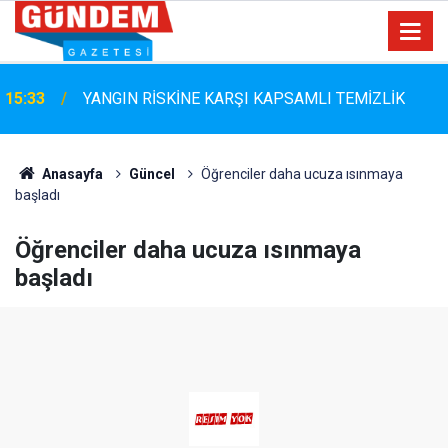
Marmaris Belediyespor'da Altyapıya Güçlü Takviye:
15:06
Mustafa Çolakoğlu ile Sözleşme İmzalandı
Anasayfa
Güncel
Öğrenciler daha ucuza ısınmaya
başladı
Öğrenciler daha ucuza ısınmaya
başladı