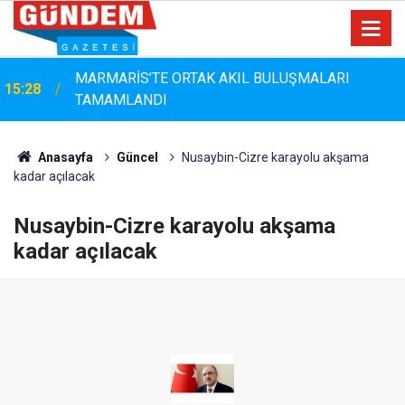
MARMARİS’TE ORTAK AKIL BULUŞMALARI
15:28
TAMAMLANDI
Marmaris'te Çam Ağaçlarına Güvenli Dokunuş:
14:44
Budama Çalışmaları Sürüyor
Anasayfa
Güncel
Nusaybin-Cizre karayolu akşama
kadar açılacak
Nusaybin-Cizre karayolu akşama
kadar açılacak