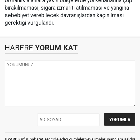
ormanlık alanlara yakın bölgelerde yol kenarlarına çöp
bırakılmaması, sigara izmariti atılmaması ve yangına
sebebiyet verebilecek davranışlardan kaçınılması
gerektiği vurgulandı.
HABERE
YORUM KAT
UYARI:
Küfür, hakaret, rencide edici cümleler veya imalar, inançlara saldırı