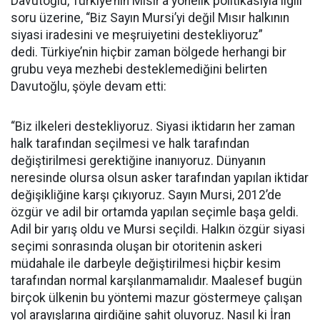
Davutoğlu, Türkiye’nin Mısır’a yönelik politikasıyla ilgili
soru üzerine, “Biz Sayın Mursi’yi değil Mısır halkının
siyasi iradesini ve meşruiyetini destekliyoruz”
dedi. Türkiye’nin hiçbir zaman bölgede herhangi bir
grubu veya mezhebi desteklemediğini belirten
Davutoğlu, şöyle devam etti:
“Biz ilkeleri destekliyoruz. Siyasi iktidarın her zaman
halk tarafından seçilmesi ve halk tarafından
değiştirilmesi gerektiğine inanıyoruz. Dünyanın
neresinde olursa olsun asker tarafından yapılan iktidar
değişikliğine karşı çıkıyoruz. Sayın Mursi, 2012’de
özgür ve adil bir ortamda yapılan seçimle başa geldi.
Adil bir yarış oldu ve Mursi seçildi. Halkın özgür siyasi
seçimi sonrasında oluşan bir otoritenin askeri
müdahale ile darbeyle değiştirilmesi hiçbir kesim
tarafından normal karşılanmamalıdır. Maalesef bugün
birçok ülkenin bu yöntemi mazur göstermeye çalışan
yol arayışlarına girdiğine şahit oluyoruz. Nasıl ki İran