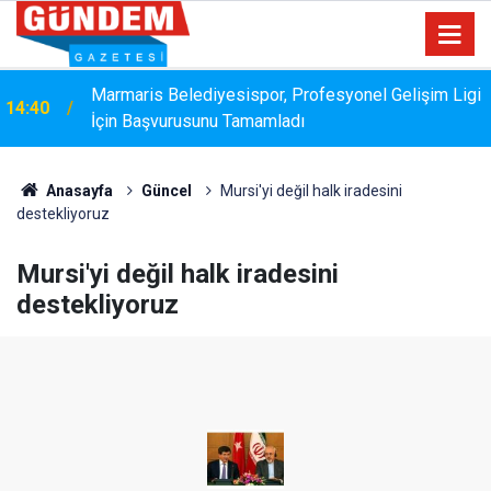
i
Bakanlık Veri Sunamadı: Metin Ergun'dan Turizm
14:15
Eleştirisi
Anasayfa
Güncel
Mursi'yi değil halk iradesini
destekliyoruz
Mursi'yi değil halk iradesini
destekliyoruz