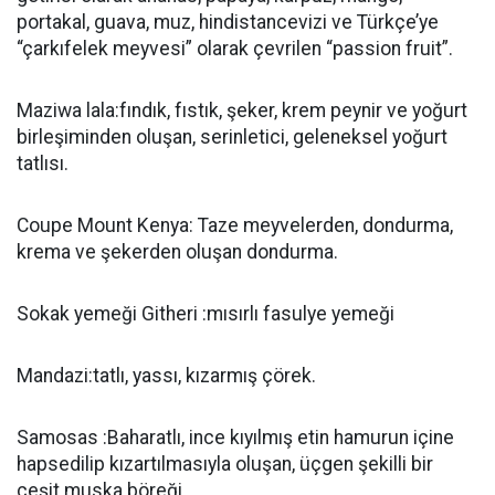
portakal, guava, muz, hindistancevizi ve Türkçe’ye
“çarkıfelek meyvesi” olarak çevrilen “passion fruit”.
Maziwa lala:fındık, fıstık, şeker, krem peynir ve yoğurt
birleşiminden oluşan, serinletici, geleneksel yoğurt
tatlısı.
Coupe Mount Kenya: Taze meyvelerden, dondurma,
krema ve şekerden oluşan dondurma.
Sokak yemeği Githeri :mısırlı fasulye yemeği
Mandazi:tatlı, yassı, kızarmış çörek.
Samosas :Baharatlı, ince kıyılmış etin hamurun içine
hapsedilip kızartılmasıyla oluşan, üçgen şekilli bir
çeşit muska böreği