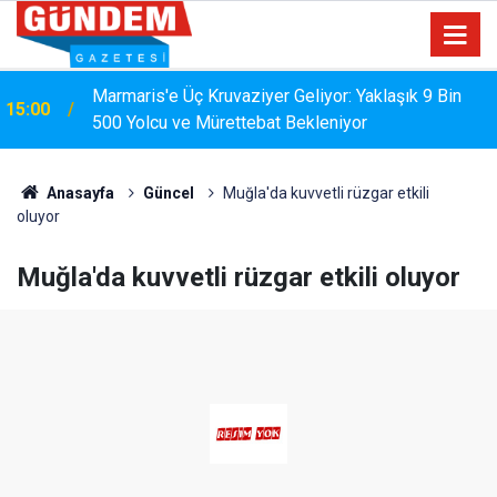
Marmaris'e Üç Kruvaziyer Geliyor: Yaklaşık 9 Bin
15:00
500 Yolcu ve Mürettebat Bekleniyor
MARMARİS'TE DERELERDE TEMİZLİK
14:17
SEFERBERLİĞİ
Anasayfa
Güncel
Muğla'da kuvvetli rüzgar etkili
oluyor
Muğla'da kuvvetli rüzgar etkili oluyor