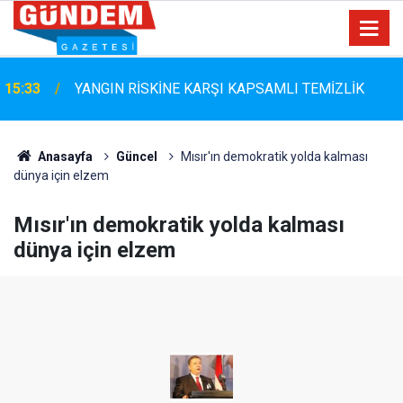
Marmaris Belediyespor'da Altyapıya Güçlü Takviye:
15:06
Mustafa Çolakoğlu ile Sözleşme İmzalandı
Anasayfa
Güncel
Mısır'ın demokratik yolda kalması
dünya için elzem
Mısır'ın demokratik yolda kalması
dünya için elzem