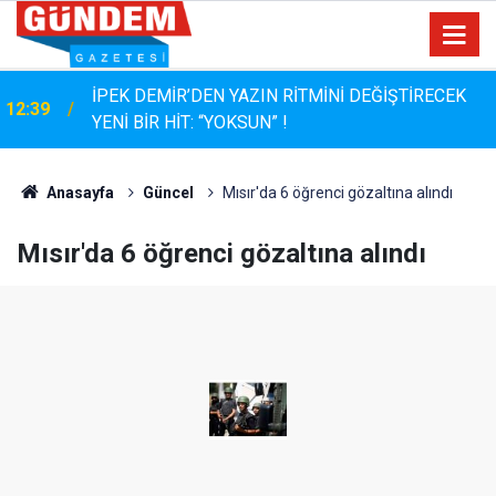
İPEK DEMİR’DEN YAZIN RİTMİNİ DEĞİŞTİRECEK
12:39
YENİ BİR HİT: “YOKSUN” !
12:04
SGK Borçlarına 72 Aya Kadar Taksit Kolaylığı
Anasayfa
Güncel
Mısır'da 6 öğrenci gözaltına alındı
Mısır'da 6 öğrenci gözaltına alındı