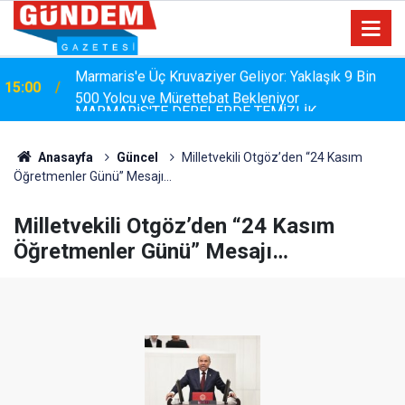
MARMARİS'TE DERELERDE TEMİZLİK
14:17
SEFERBERLİĞİ
Anasayfa
Güncel
Milletvekili Otgöz’den “24 Kasım
Öğretmenler Günü” Mesajı…
Milletvekili Otgöz’den “24 Kasım
Öğretmenler Günü” Mesajı…