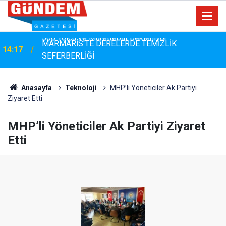
MARMARİS'TE DERELERDE TEMİZLİK
14:17
SEFERBERLİĞİ
Anasayfa
Teknoloji
MHP’li Yöneticiler Ak Partiyi
Ziyaret Etti
MHP’li Yöneticiler Ak Partiyi Ziyaret
Etti