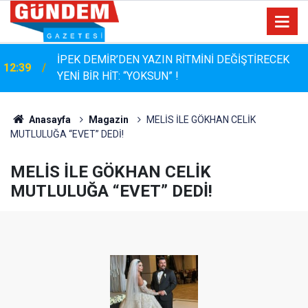
12:04
SGK Borçlarına 72 Aya Kadar Taksit Kolaylığı
Anasayfa
Magazin
MELİS İLE GÖKHAN CELİK
MUTLULUĞA “EVET” DEDİ!
MELİS İLE GÖKHAN CELİK
MUTLULUĞA “EVET” DEDİ!