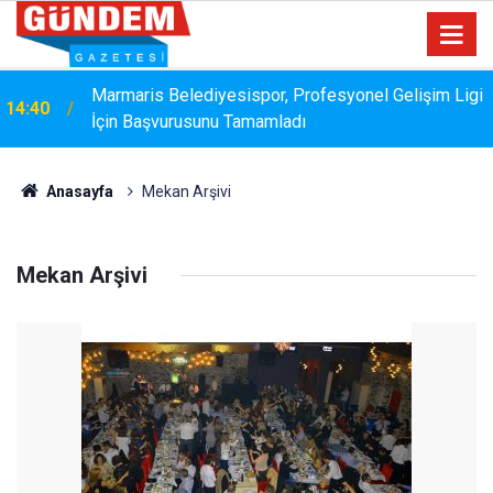
Marmaris Belediyesispor, Profesyonel Gelişim Ligi
14:40
İçin Başvurusunu Tamamladı
Anasayfa
Mekan Arşivi
Mekan Arşivi