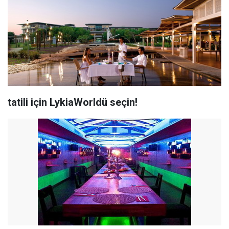
tatili için LykiaWorldü seçin!