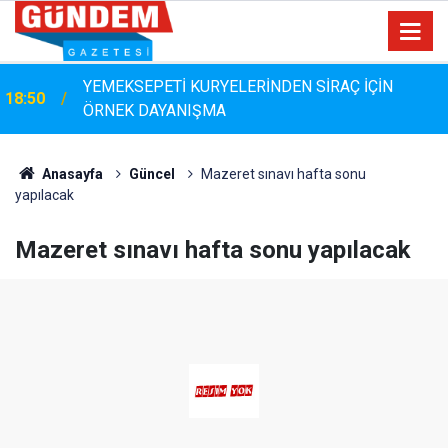
MHP Muğla İl Başkanı Emrah Oltulu Köyceğiz’de:
18:17
“Köyceğiz Mazeret Değil, Hizmet Bekliyor”
Anasayfa
Güncel
Mazeret sınavı hafta sonu
yapılacak
Mazeret sınavı hafta sonu yapılacak