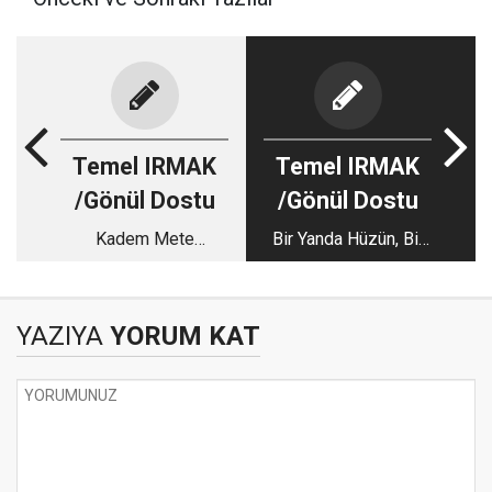
Temel IRMAK
Temel IRMAK
/Gönül Dostu
/Gönül Dostu
Kadem Mete
Bir Yanda Hüzün, Bir
Sözünün Arkasında
Yanda Sevinç…
Durdu: Bir Tuvalet
Meselesinden Stadın
YAZIYA
YORUM KAT
Yenilenmesine