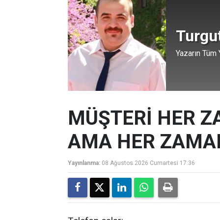
Turgu
Yazarın Tüm Y
MÜŞTERİ HER Z
AMA HER ZAMAN
Yayınlanma:
08 Ağustos 2026 Cumartesi 17:36