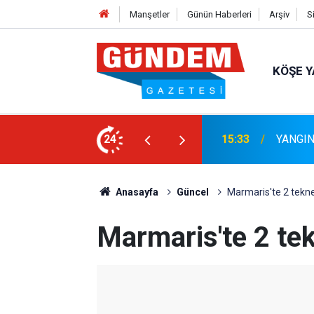
Manşetler
Günün Haberleri
Arşiv
S
KÖŞE Y
Marmari
MLI TEMİZLİK
24
15:06
Sözleş
Anasayfa
Güncel
Marmaris'te 2 tekn
Marmaris'te 2 te