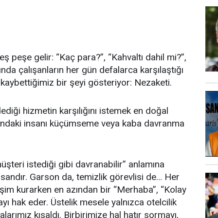
peşe gelir: “Kaç para?”, “Kahvaltı dahil mi?”,
nda çalışanların her gün defalarca karşılaştığı
aybettiğimiz bir şeyi gösteriyor: Nezaketi.
dediği hizmetin karşılığını istemek en doğal
ısındaki insanı küçümseme veya kaba davranma
şteri istediği gibi davranabilir” anlamına
sandır. Garson da, temizlik görevlisi de… Her
tişim kurarken en azından bir “Merhaba”, “Kolay
ı hak eder. Üstelik mesele yalnızca otelcilik
larımız kısaldı. Birbirimize hal hatır sormayı,