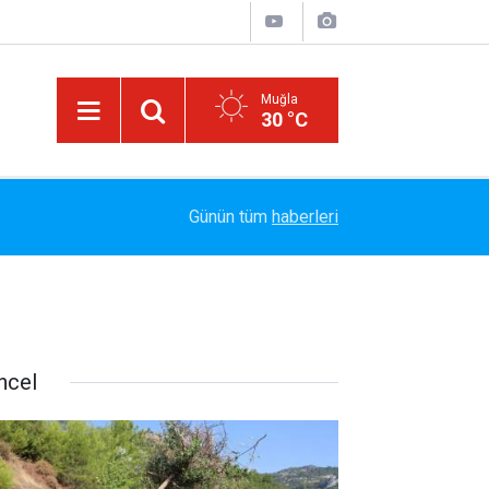
Muğla
30 °C
le
Marmaris Belediyesispor, Profesyonel Gelişim L
14:40
Günün tüm
haberleri
Tamamladı
ncel