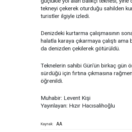
güçlükle yol alan balıkçı teknesi, yine 
tekneyi çekerek oturduğu sahilden kur
turistler ilgiyle izledi.
Denizdeki kurtarma çalışmasının sona
halatla karaya çıkarmaya çalıştı ama 
da denizden çekilerek götürüldü.
Teknelerin sahibi Gün'ün birkaç gün ö
sürdüğü için fırtına çıkmasına rağmen
öğrenildi.
Muhabir: Levent Kişi
Yayınlayan: Hızır Hacısalihoğlu
AA
Kaynak: