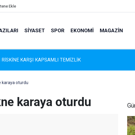
itene Ekle
AZILARI
SIYASET
SPOR
EKONOMI
MAGAZIN
s Belediyespor'da Altyapıya Güçlü Takviye: Mustafa Çolakoğlu i
me İmzalandı
e karaya oturdu
kne karaya oturdu
Gü