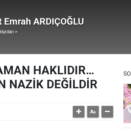
t Emrah ARDIÇOĞLU
azıları >
AMAN HAKLIDIR…
SO
 NAZİK DEĞİLDİR