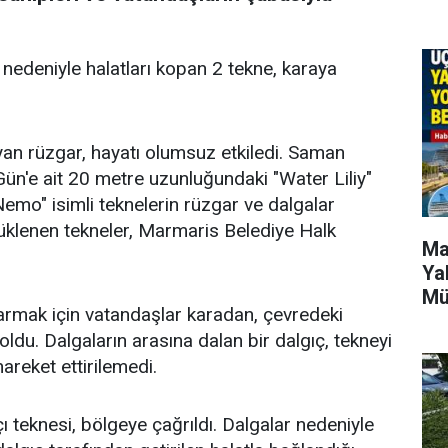
r nedeniyle halatları kopan 2 tekne, karaya
an rüzgar, hayatı olumsuz etkiledi. Saman
ün'e ait 20 metre uzunluğundaki "Water Liliy"
mo" isimli teknelerin rüzgar ve dalgalar
ürüklenen tekneler, Marmaris Belediye Halk
Ma
Ya
Mü
rtarmak için vatandaşlar karadan, çevredeki
ldu. Dalgaların arasına dalan bir dalgıç, tekneyi
reket ettirilemedi.
 teknesi, bölgeye çağrıldı. Dalgalar nedeniyle