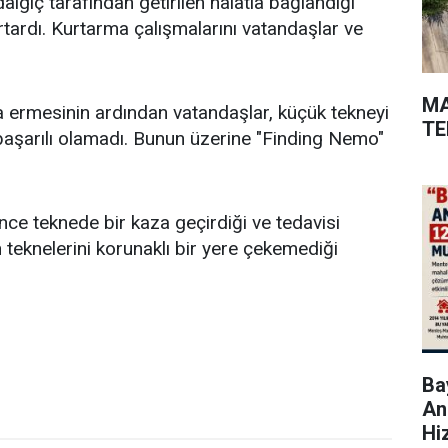
dalgıç tarafından getirilen halatla bağlandığı
tardı. Kurtarma çalışmalarını vatandaşlar ve
MA
 ermesinin ardından vatandaşlar, küçük tekneyi
TE
başarılı olamadı. Bunun üzerine "Finding Nemo"
nce teknede bir kaza geçirdiği ve tedavisi
 teknelerini korunaklı bir yere çekemediği
Bay
An
Hi