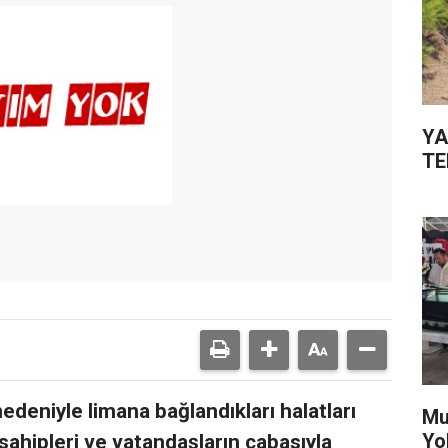
YA
TE
 nedeniyle limana bağlandıkları halatları
Mu
Yo
sahipleri ve vatandaşların çabasıyla