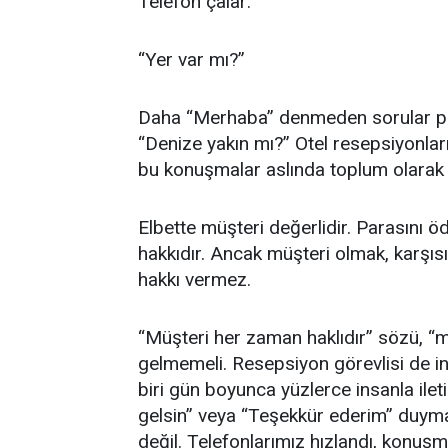
Telefon çalar:
“Yer var mı?”
Daha “Merhaba” denmeden sorular peş 
“Denize yakın mı?” Otel resepsiyonları
bu konuşmalar aslında toplum olarak k
Elbette müşteri değerlidir. Parasını ö
hakkıdır. Ancak müşteri olmak, karş
hakkı vermez.
“Müşteri her zaman haklıdır” sözü, “mü
gelmemeli. Resepsiyon görevlisi de in
biri gün boyunca yüzlerce insanla ile
gelsin” veya “Teşekkür ederim” duymay
değil. Telefonlarımız hızlandı, konuşma