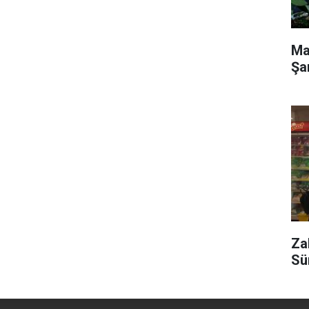
Ma
Şa
Za
Sü