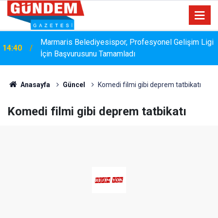
Marmaris Belediyesispor, Profesyonel Gelişim Ligi
14:40
İçin Başvurusunu Tamamladı
Bakanlık Veri Sunamadı: Metin Ergun'dan Turizm
14:15
Eleştirisi
Anasayfa
Güncel
Komedi filmi gibi deprem tatbikatı
Komedi filmi gibi deprem tatbikatı