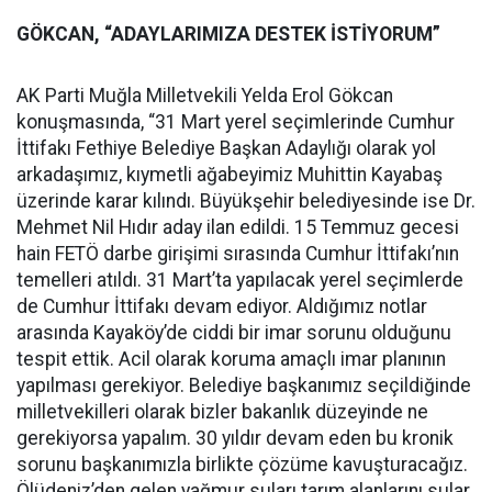
GÖKCAN, “ADAYLARIMIZA DESTEK İSTİYORUM”
AK Parti Muğla Milletvekili Yelda Erol Gökcan
konuşmasında, “31 Mart yerel seçimlerinde Cumhur
İttifakı Fethiye Belediye Başkan Adaylığı olarak yol
arkadaşımız, kıymetli ağabeyimiz Muhittin Kayabaş
üzerinde karar kılındı. Büyükşehir belediyesinde ise Dr.
Mehmet Nil Hıdır aday ilan edildi. 15 Temmuz gecesi
hain FETÖ darbe girişimi sırasında Cumhur İttifakı’nın
temelleri atıldı. 31 Mart’ta yapılacak yerel seçimlerde
de Cumhur İttifakı devam ediyor. Aldığımız notlar
arasında Kayaköy’de ciddi bir imar sorunu olduğunu
tespit ettik. Acil olarak koruma amaçlı imar planının
yapılması gerekiyor. Belediye başkanımız seçildiğinde
milletvekilleri olarak bizler bakanlık düzeyinde ne
gerekiyorsa yapalım. 30 yıldır devam eden bu kronik
sorunu başkanımızla birlikte çözüme kavuşturacağız.
Ölüdeniz’den gelen yağmur suları tarım alanlarını sular