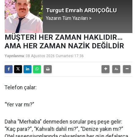
Turgut Emrah ARDIÇOĞLU
Yazarın Tüm Yazıları >
MÜŞTERİ HER ZAMAN HAKLIDIR…
AMA HER ZAMAN NAZİK DEĞİLDİR
Yayınlanma:
08 Ağustos 2026 Cumartesi 17:36
Telefon çalar:
“Yer var mı?”
Daha “Merhaba” denmeden sorular peş peşe gelir:
“Kaç para?”, “Kahvaltı dahil mi?”, “Denize yakın mı?”
Otel resepsiyonlarında çalışanların her gün defalarca