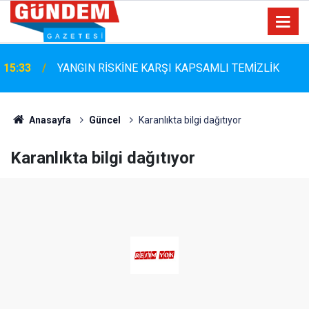
Marmaris Belediyespor'da Altyapıya Güçlü Takviye:
15:06
Mustafa Çolakoğlu ile Sözleşme İmzalandı
Anasayfa
Güncel
Karanlıkta bilgi dağıtıyor
Karanlıkta bilgi dağıtıyor