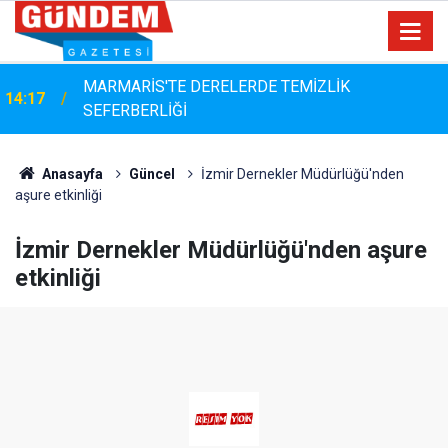
MARMARİS'TE DERELERDE TEMİZLİK
14:17
Bayram Arıcı: "Biz Bir Aileyiz" Anlayışıyla 12 Yılı
SEFERBERLİĞİ
13:23
Aşan Muhtarlık Hizmeti
Anasayfa
Güncel
İzmir Dernekler Müdürlüğü'nden
aşure etkinliği
İzmir Dernekler Müdürlüğü'nden aşure
etkinliği