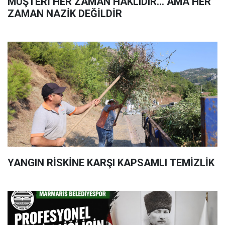
MÜŞTERİ HER ZAMAN HAKLIDIR… AMA HER
ZAMAN NAZİK DEĞİLDİR
YANGIN RİSKİNE KARŞI KAPSAMLI TEMİZLİK