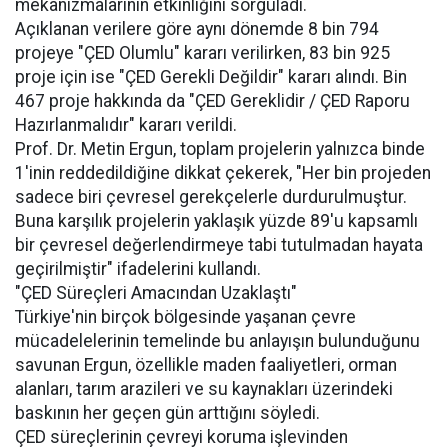
mekanizmalarının etkinliğini sorguladı.
Açıklanan verilere göre aynı dönemde 8 bin 794
projeye "ÇED Olumlu" kararı verilirken, 83 bin 925
proje için ise "ÇED Gerekli Değildir" kararı alındı. Bin
467 proje hakkında da "ÇED Gereklidir / ÇED Raporu
Hazırlanmalıdır" kararı verildi.
Prof. Dr. Metin Ergun, toplam projelerin yalnızca binde
1'inin reddedildiğine dikkat çekerek, "Her bin projeden
sadece biri çevresel gerekçelerle durdurulmuştur.
Buna karşılık projelerin yaklaşık yüzde 89'u kapsamlı
bir çevresel değerlendirmeye tabi tutulmadan hayata
geçirilmiştir" ifadelerini kullandı.
"ÇED Süreçleri Amacından Uzaklaştı"
Türkiye'nin birçok bölgesinde yaşanan çevre
mücadelelerinin temelinde bu anlayışın bulunduğunu
savunan Ergun, özellikle maden faaliyetleri, orman
alanları, tarım arazileri ve su kaynakları üzerindeki
baskının her geçen gün arttığını söyledi.
ÇED süreçlerinin çevreyi koruma işlevinden