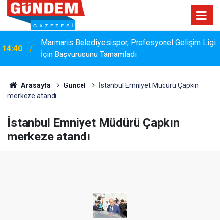
Marmaris Belediyesispor, Profesyonel Gelişim Ligi
14:40
İçin Başvurusunu Tamamladı
Bakanlık Veri Sunamadı: Metin Ergun'dan Turizm
14:15
Eleştirisi
Anasayfa
Güncel
İstanbul Emniyet Müdürü Çapkın
merkeze atandı
İstanbul Emniyet Müdürü Çapkın
merkeze atandı