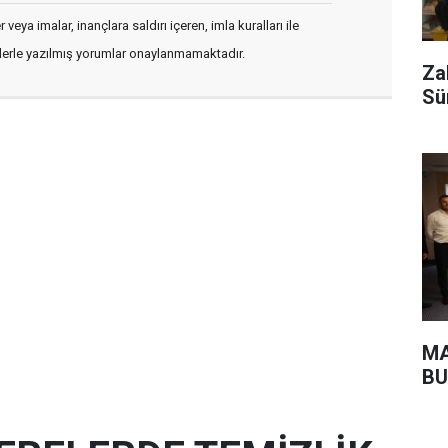
veya imalar, inançlara saldırı içeren, imla kuralları ile
flerle yazılmış yorumlar onaylanmamaktadır.
Za
Sü
MA
BU