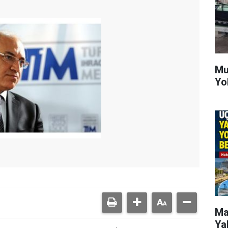
Mu
Yo
Ma
Ya