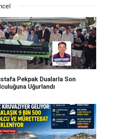
ncel
stafa Pekpak Dualarla Son
lculuğuna Uğurlandı