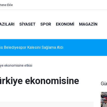
itene Ekle
AZILARI
SIYASET
SPOR
EKONOMI
MAGAZIN
s'e Üç Kruvaziyer Geliyor: Yaklaşık 9 Bin 500 Yolcu ve Müretteba
yor
kiye ekonomisine etkisi
Türkiye ekonomisine
Gü