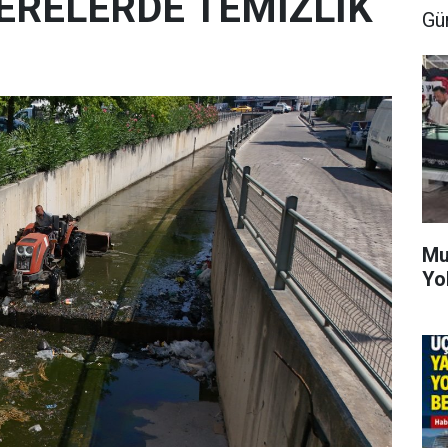
ERELERDE TEMİZLİK
Gü
Mu
Yo