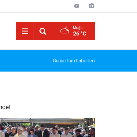
Muğla
26 °C
t
14:17
MARMARİS'TE DERELERDE TEMİZLİK SEFERBE
Günün tüm
haberleri
ncel