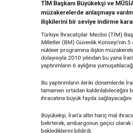
TİM Başkanı Büyükekşi ve MÜSİAD
müzakerelerde anlaşmaya varılmas
ilişkilerini bir seviye indirme k
Türkiye İhracatçılar Meclisi (TİM) Ba
Milletler (BM) Güvenlik Konseyi'nin 5 
nükleer programına ilişkin müzakerel
dolayısıyla 2010 yılından bu yana İr
yaptırımların 6 aylığına yumuşatılacağı
Bu yaptırımların ileriki dönemlerde İra
tamamen ortadan kaldırılabileceğini b
ihracatına büyük fayda sağlayacağını 
Büyükekşi, İran’a altın hariç mal ihra
belirterek, ambargonun geçici olarak 
beklediklerini bildirdi.