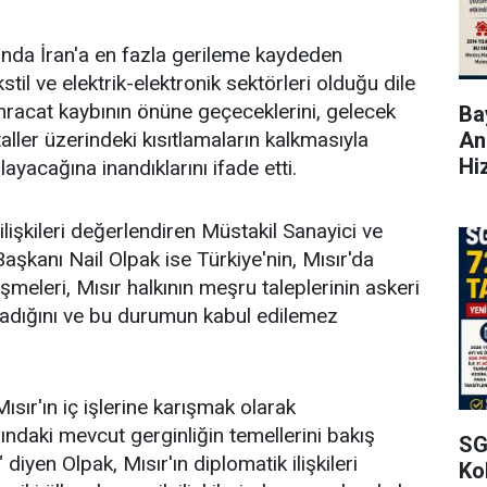
nda İran'a en fazla gerileme kaydeden
stil ve elektrik-elektronik sektörleri olduğu dile
 ihracat kaybının önüne geçeceklerini, gelecek
Bay
An
ler üzerindeki kısıtlamaların kalkmasıyla
Hi
ayacağına inandıklarını ifade etti.
ilişkileri değerlendiren Müstakil Sanayici ve
şkanı Nail Olpak ise Türkiye'nin, Mısır'da
meleri, Mısır halkının meşru taleplerinin askeri
mladığını ve bu durumun kabul edilemez
Mısır'ın iç işlerine karışmak olarak
asındaki mevcut gerginliğin temellerini bakış
SG
 diyen Olpak, Mısır'ın diplomatik ilişkileri
Kol