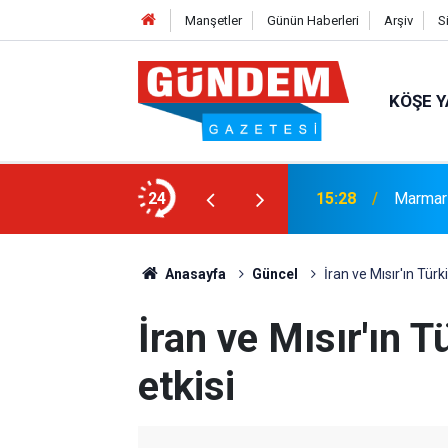
Manşetler
Günün Haberleri
Arşiv
S
KÖŞE Y
Marmari
 Sağlama Aldı
24
15:00
Bekleni
Anasayfa
Güncel
İran ve Mısır'ın Tür
İran ve Mısır'ın 
etkisi