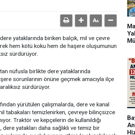
Ma
Ya
dere yataklarında biriken balçık, mil ve çevre
Mü
zleyerek hem kötü koku hem de haşere oluşumunun
ksız sürdürüyor.
an nüfusla birlikte dere yataklarında
aşere sorunlarının önüne geçmek amacıyla ilçe
 aralıksız sürdürüyor.
afından yürütülen çalışmalarda, dere ve kanal
mil tabakaları temizlenirken, çevreye bilinçsizce
Bay
nıyor. Traktör ve kepçelerin de kullanıldığı
An
, dere yatakları daha sağlıklı ve temiz bir
Hi