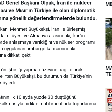
 Genel Başkanı Olpak, İran ile nükleer
Mü
ı ve Mısır’ın Türkiye ile olan diplomatik
ararına yönelik değerlendirmelerde bulundu.
şkanı Mehmet Büyükekşi, İran ile Birleşmiş
daimi üyesi ve Almanya arasındaki, İran'ın
erde anlaşmaya varıldığını ve nükleer programı
an’a uygulanan ambargo kapsamındaki
na dikkati çekti.
MA
n'ın işbirliği yapma düzeyine bağlı olarak
TE
elirten Büyükekşi, bu durumun da Türkiye'nin
söyledi.
catının ilk 10 ayda yüzde 30 düştüğünü
kalkmasıyla birlikte mal ihracatında toparlanma