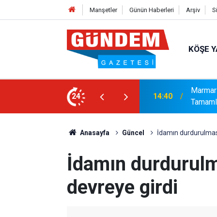
Manşetler
Günün Haberleri
Arşiv
S
KÖŞE Y
syonel Gelişim Ligi İçin Başvurusunu
24
14:15
Bakanlı
Anasayfa
Güncel
İdamın durdurulması
İdamın durdurulm
devreye girdi