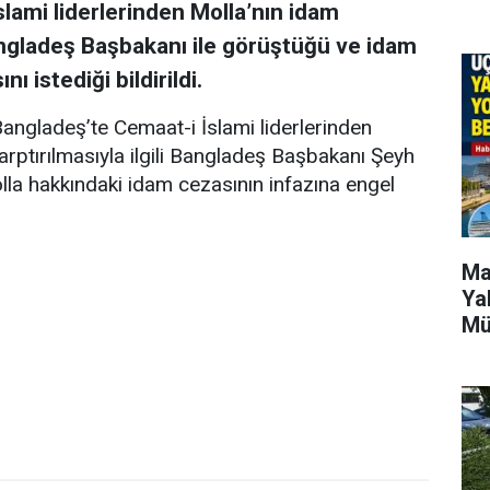
lami liderlerinden Molla’nın idam
Bangladeş Başbakanı ile görüştüğü ve idam
 istediği bildirildi.
ngladeş’te Cemaat-i İslami liderlerinden
rptırılmasıyla ilgili Bangladeş Başbakanı Şeyh
lla hakkındaki idam cezasının infazına engel
Ma
Ya
Mü