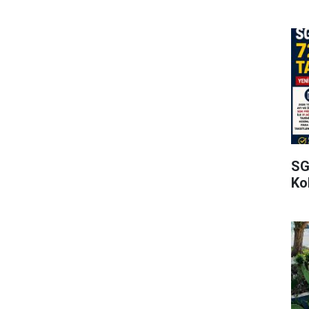
SG
Kol