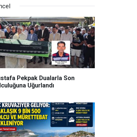
ncel
stafa Pekpak Dualarla Son
lculuğuna Uğurlandı