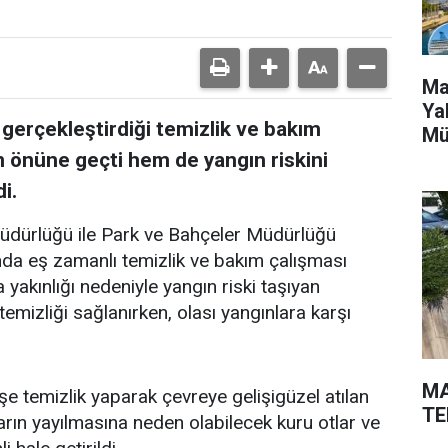
Ma
Ya
 gerçekleştirdiği temizlik ve bakım
Mü
in önüne geçti hem de yangın riskini
i.
Müdürlüğü ile Park ve Bahçeler Müdürlüğü
ında eş zamanlı temizlik ve bakım çalışması
a yakınlığı nedeniyle yangın riski taşıyan
emizliği sağlanırken, olası yangınlara karşı
MA
şe temizlik yaparak çevreye gelişigüzel atılan
TE
arın yayılmasına neden olabilecek kuru otlar ve