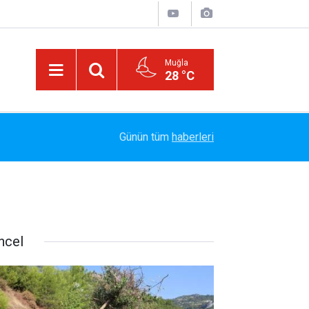
Muğla
28 °C
Arabesk Müziğin Yaşayan Kralı Hakkı Bulut'tan Y
11:20
Günün tüm
haberleri
Vazgeç Gel"
ncel