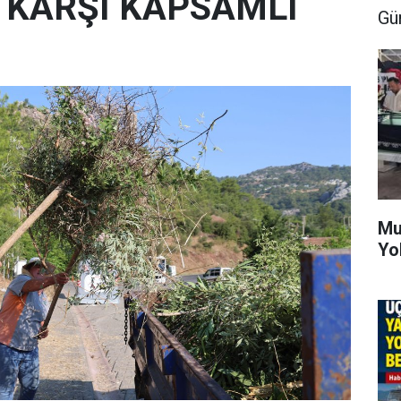
E KARŞI KAPSAMLI
Gü
Mu
Yo