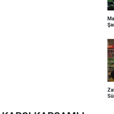
Ma
Şa
Za
Sü