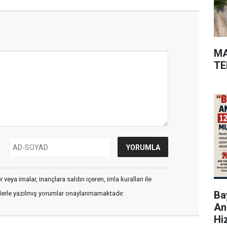
MA
TE
veya imalar, inançlara saldırı içeren, imla kuralları ile
Bay
flerle yazılmış yorumlar onaylanmamaktadır.
An
Hi