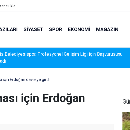
itene Ekle
AZILARI
SIYASET
SPOR
EKONOMI
MAGAZIN
k Veri Sunamadı: Metin Ergun'dan Turizm Eleştirisi
 için Erdoğan devreye girdi
ası için Erdoğan
Gü