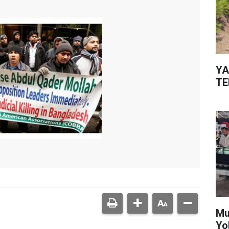
YA
TE
Mu
Yo