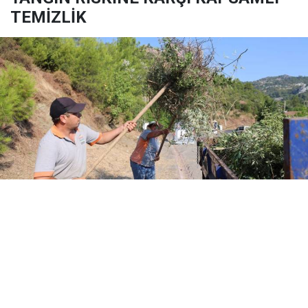
TEMİZLİK
Yayınlanma:
07 Ağustos 2026 Cuma 15:33
Marmaris Belediyesi, Beldibi’nde gerçekleştirdiği
temizlik ve bakım çalışmasıyla hem çevre kirliliğinin
önüne geçti hem de yangın riskini azaltacak