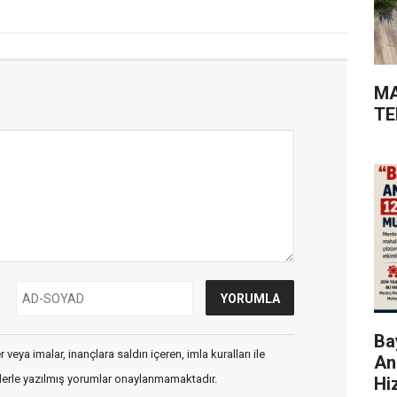
MA
TE
Bay
veya imalar, inançlara saldırı içeren, imla kuralları ile
An
flerle yazılmış yorumlar onaylanmamaktadır.
Hi