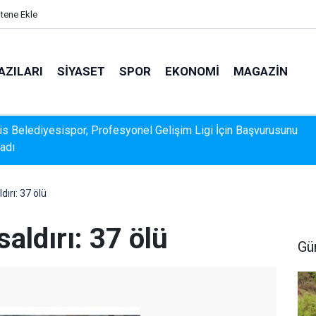
itene Ekle
AZILARI
SIYASET
SPOR
EKONOMI
MAGAZIN
k Veri Sunamadı: Metin Ergun'dan Turizm Eleştirisi
dırı: 37 ölü
aldırı: 37 ölü
Gü