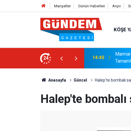
Manşetler
Günün Haberleri
Arşiv
S
KÖŞE Y
syonel Gelişim Ligi İçin Başvurusunu
24
14:15
Bakanlı
Anasayfa
Güncel
Halep'te bombalı sal
Halep'te bombalı s