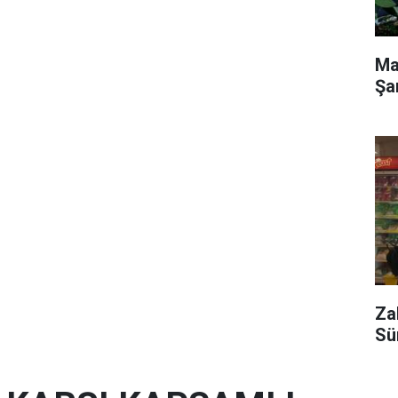
Ma
Şa
Za
Sü