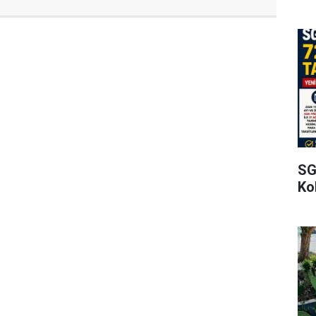
SG
Kol