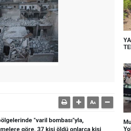
YA
TE
bölgelerinde "varil bombası"yla,
Mu
Yo
emelere göre, 37 kişi öldü onlarca kişi