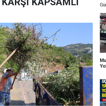
E KARŞI KAPSAMLI
Gü
Mu
Yo