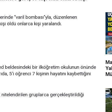
elerinde "varil bombası"yla, düzenlenen
kişi öldü onlarca kişi yaralandı.
Ma
 beldesindeki bir ilköğretim okulunun önünde
Ya
a, 5'i öğrenci 7 kişinin hayatını kaybettiğini
Mü
 nitelendirilen gruplarca gerçekleştirildiği