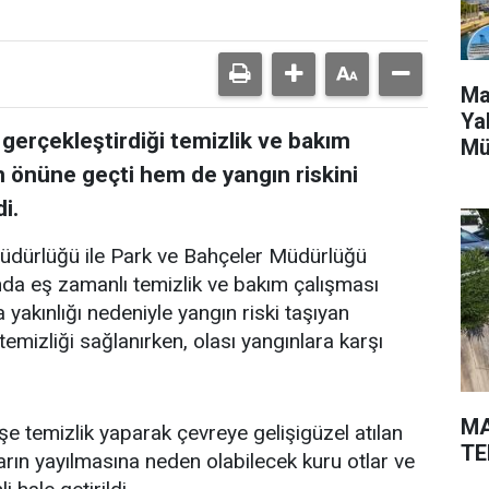
Ma
Ya
 gerçekleştirdiği temizlik ve bakım
Mü
in önüne geçti hem de yangın riskini
i.
Müdürlüğü ile Park ve Bahçeler Müdürlüğü
ında eş zamanlı temizlik ve bakım çalışması
a yakınlığı nedeniyle yangın riski taşıyan
emizliği sağlanırken, olası yangınlara karşı
MA
şe temizlik yaparak çevreye gelişigüzel atılan
TE
arın yayılmasına neden olabilecek kuru otlar ve