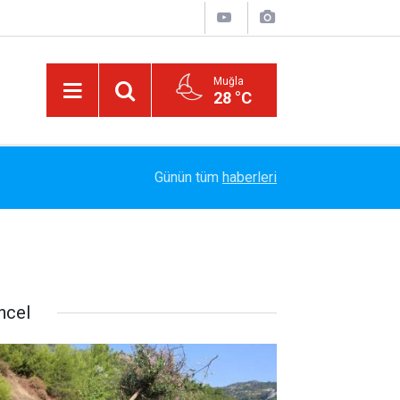
Muğla
28 °C
Arabesk Müziğin Yaşayan Kralı Hakkı Bulut'tan Y
11:20
Günün tüm
haberleri
Vazgeç Gel"
ncel