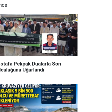
ncel
stafa Pekpak Dualarla Son
lculuğuna Uğurlandı