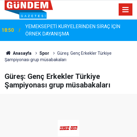
YEMEKSEPETİ KURYELERİNDEN SİRAÇ İÇİN
18:50
ÖRNEK DAYANIŞMA
MHP Muğla İl Başkanı Emrah Oltulu Köyceğiz’de:
18:17
“Köyceğiz Mazeret Değil, Hizmet Bekliyor”
Anasayfa
Spor
Güreş: Genç Erkekler Türkiye
Şampiyonası grup müsabakaları
Güreş: Genç Erkekler Türkiye
Şampiyonası grup müsabakaları