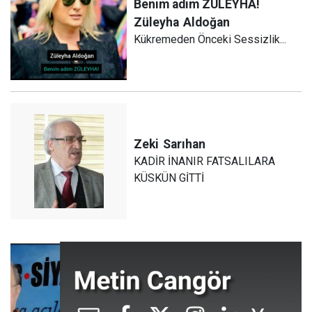
Benim adım ZÜLEYHA!
Züleyha
Aldoğan
Kükremeden Önceki Sessizlik...
Zeki
Sarıhan
KADİR İNANIR FATSALILARA
KÜSKÜN GİTTİ