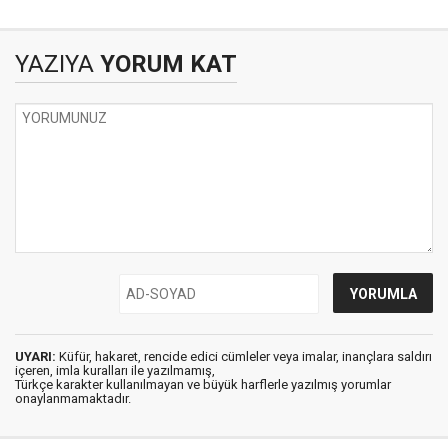
Durdu: Bir Tuvalet
Meselesinden Stadın
YAZIYA
YORUM KAT
Yenilenmesine
UYARI:
Küfür, hakaret, rencide edici cümleler veya imalar, inançlara saldırı
içeren, imla kuralları ile yazılmamış,
Türkçe karakter kullanılmayan ve büyük harflerle yazılmış yorumlar
onaylanmamaktadır.