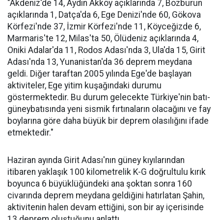
"Akdeniz'de 14, Aydın Akköy açıklarında 7, Bozburun
açıklarında 1, Datça'da 6, Ege Denizi'nde 60, Gökova
Körfezi'nde 37, İzmir Körfezi'nde 11, Köyceğizde 6,
Marmaris'te 12, Milas'ta 50, Ölüdeniz açıklarında 4,
Oniki Adalar'da 11, Rodos Adası'nda 3, Ula'da 15, Girit
Adası'nda 13, Yunanistan'da 36 deprem meydana
geldi. Diğer taraftan 2005 yılında Ege'de başlayan
aktiviteler, Ege yitim kuşağındaki durumu
göstermektedir. Bu durum gelecekte Türkiye'nin batı-
güneybatısında yeni sismik fırtınaların olacağını ve fay
boylarına göre daha büyük bir deprem olasılığını ifade
etmektedir."
Haziran ayında Girit Adası'nın güney kıyılarından
itibaren yaklaşık 100 kilometrelik K-G doğrultulu kırık
boyunca 6 büyüklüğündeki ana şoktan sonra 160
civarında deprem meydana geldiğini hatırlatan Şahin,
aktivitenin halen devam ettiğini, son bir ay içerisinde
13 deprem oluştuğunu anlattı.