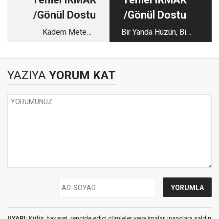
/Gönül Dostu
/Gönül Dostu
Kadem Mete
Bir Yanda Hüzün, Bir
Sözünün Arkasında
Yanda Sevinç…
Durdu: Bir Tuvalet
Meselesinden Stadın
YAZIYA
YORUM KAT
Yenilenmesine
UYARI:
Küfür, hakaret, rencide edici cümleler veya imalar, inançlara saldırı