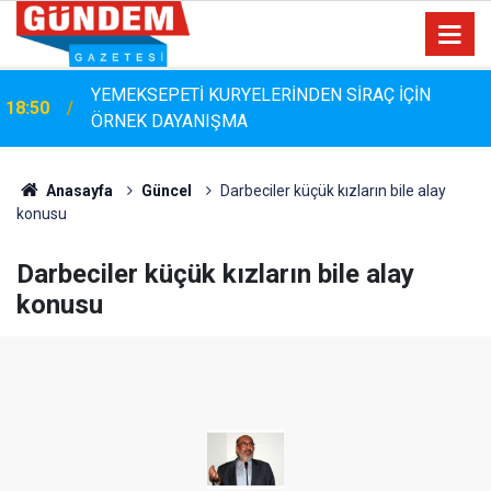
MHP Muğla İl Başkanı Emrah Oltulu Köyceğiz’de:
18:17
“Köyceğiz Mazeret Değil, Hizmet Bekliyor”
Anasayfa
Güncel
Darbeciler küçük kızların bile alay
konusu
Darbeciler küçük kızların bile alay
konusu