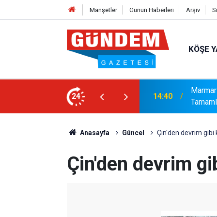
Manşetler
Günün Haberleri
Arşiv
S
KÖŞE Y
syonel Gelişim Ligi İçin Başvurusunu
24
14:15
Bakanlı
Anasayfa
Güncel
Çin'den devrim gibi 
Çin'den devrim gi