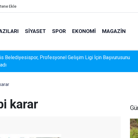
itene Ekle
AZILARI
SIYASET
SPOR
EKONOMI
MAGAZIN
k Veri Sunamadı: Metin Ergun'dan Turizm Eleştirisi
karar
bi karar
Gü