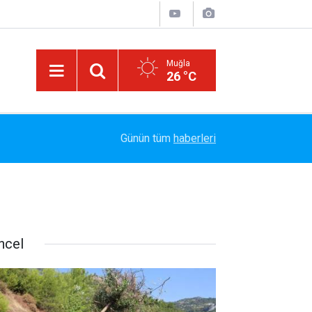
Muğla
26 °C
Arabesk Müziğin Yaşayan Kralı Hakkı Bulut'tan Y
11:20
Günün tüm
haberleri
Vazgeç Gel"
ncel