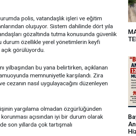
urumda polis, vatandaşlık işleri ve eğitim
larından oluşuyor. Sistem dahilinde dört yıla
MA
andaşları gözaltında tutma konusunda güvenlik
TE
u durum özellikle yerel yönetimlerin keyfi
 açık görülüyordu.
yılbaşından bu yana belirtirken, açıklanan
ı kamuoyunda memnuniyetle karşılandı. Zira
ı ve cezanın nasıl uygulayacağını düzenleyen
.
kişinin yargılama olmadan özgürlüğünden
Bay
 korunması açısından iyi bir durum olarak
An
e son yıllarda çok tartışmalı
Hi