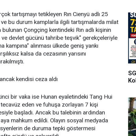
rçok tartışmayı tetikleyen Rın Cienyü adlı 25
ı ve bu durum kamplarla ilgili tartışmalarda milat
da bulunan Çongçing kentindeki Rın adlı kişinin
 ve devlet gücünü tahribe teşvik" gerekçeleriyle
şma kampına" alınması ülkede geniş yankı
rşılıksız kalsa da cezasının yarısını
rakılmıştı.
SG
 ancak kendisi ceza aldı
Kol
nci bir vaka ise Hunan eyaletindeki Tang Hui
ıp tecavüz eden ve fuhuşa zorlayan 7 kişi
siyle başladı. Ancak bu talebinin ardından
 aya mahkum edildi. Olayın sosyal medyada
isyenlerin de duruma tepki göstermesi