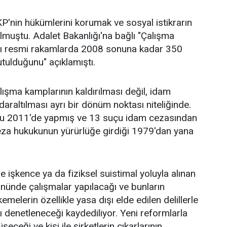
P'nin hükümlerini korumak ve sosyal istikrarın
muştu. Adalet Bakanlığı'na bağlı "Çalışma
ığı resmi rakamlarda 2008 sonuna kadar 350
utulduğunu" açıklamıştı.
lışma kamplarının kaldırılması değil, idam
araltılması ayrı bir dönüm noktası niteliğinde.
onu 2011'de yapmış ve 13 suçu idam cezasından
eza hukukunun yürürlüğe girdiği 1979'dan yana
e işkence ya da fiziksel suistimal yoluyla alınan
önünde çalışmalar yapılacağı ve bunların
emelerin özellikle yasa dışı elde edilen delillerle
ı denetleneceği kaydediliyor. Yeni reformlarla
eceği ve kişi ile şirketlerin çıkarlarının