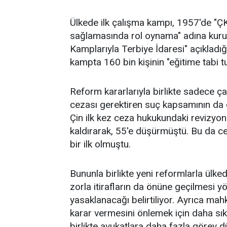
Ülkede ilk çalışma kampı, 1957'de "ÇK
sağlamasında rol oynama" adına kurul
Kamplarıyla Terbiye İdaresi" açıklad
kampta 160 bin kişinin "eğitime tabi t
Reform kararlarıyla birlikte sadece ça
cezası gerektiren suç kapsamının da d
Çin ilk kez ceza hukukundaki revizy
kaldırarak, 55'e düşürmüştü. Bu da c
bir ilk olmuştu.
Bununla birlikte yeni reformlarla ülked
zorla itirafların da önüne geçilmesi y
yasaklanacağı belirtiliyor. Ayrıca mahk
karar vermesini önlemek için daha sık
birlikte avukatlara daha fazla görev düş