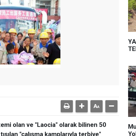
YA
TE
emi olan ve "Laocia" olarak bilinen 50
Mu
Yo
rtışılan "çalışma kamplarıyla terbiye"