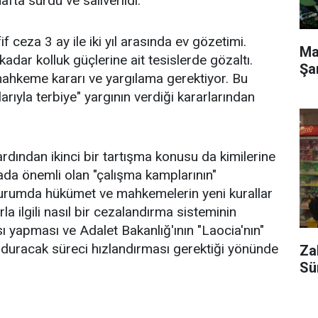
fta sürdü ve salıverildi.
 ceza 3 ay ile iki yıl arasında ev gözetimi.
Ma
 kadar kolluk güçlerine ait tesislerde gözaltı.
Şa
mahkeme kararı ve yargılama gerektiyor. Bu
yla terbiye" yargının verdiği kararlarından
ardından ikinci bir tartışma konusu da kimilerine
mada önemli olan "çalışma kamplarının"
durumda hükümet ve mahkemelerin yeni kurallar
a ilgili nasıl bir cezalandırma sisteminin
 yapması ve Adalet Bakanlığ'ının "Laocia'nın"
olduracak süreci hızlandırması gerektiği yönünde
Za
Sü