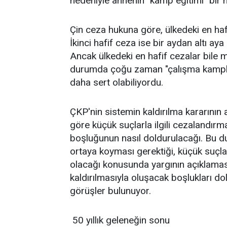
nedeniyle annenin "kamp eğitimi" bir ha
Çin ceza hukuna göre, ülkedeki en hafif
İkinci hafif ceza ise bir aydan altı aya
Ancak ülkedeki en hafif cezalar bile 
durumda çoğu zaman "çalışma kampları
daha sert olabiliyordu.
ÇKP'nin sistemin kaldırılma kararının 
göre küçük suçlarla ilgili cezalandır
boşluğunun nasıl doldurulacağı. Bu 
ortaya koyması gerektiği, küçük suçlarl
olacağı konusunda yargının açıklaması
kaldırılmasıyla oluşacak boşlukları d
görüşler bulunuyor.
50 yıllık geleneğin sonu