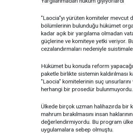
Yargılanmadan hüküm giyiyorlardı
"Laocia"yı yürüten komiteler mevcut d
bölümlerinin bulunduğu hükümet organ
kadar açık bir yargılama olmadan vat
güçlerine ve komiteye yetki veriyor. B
cezalandırmaları nedeniyle suistimale
Hükümet bu konuda reform yapacağını 
paketle birlikte sistemin kaldırılmas
"Laocia" komitelerinin suç unsurların
herhangi bir prosedür bulunmuyordu
Ülkede birçok uzman halihazırda bir 
mahrum bırakılmasını insan haklarının
değerlendirmiyordu. Bu program ülked
uygulamalara sebep olmuştu.