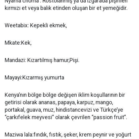
Nyama choma : Rostolanmış ya da ızgarada pişirilen
kırmızı et veya balık etinden oluşan bir et yemeğidir.
Weetabix: Kepekli ekmek,
Mkate:Kek,
Mandazi: Kızartılmış hamur,Pişi.
Mayayi:Kızarmış yumurta
Kenya’nın bölge bölge değişen iklim koşullarının bir
getirisi olarak ananas, papaya, karpuz, mango,
portakal, guava, muz, hindistancevizi ve Türkçe’ye
“çarkıfelek meyvesi” olarak çevrilen “passion fruit”.
Maziwa lala:fındık, fıstık, şeker, krem peynir ve yoğurt