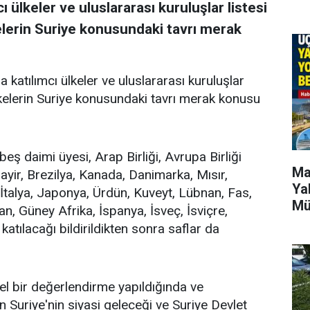
 ülkeler ve uluslararası kuruluşlar listesi
kelerin Suriye konusundaki tavrı merak
katılımcı ülkeler ve uluslararası kuruluşlar
ülkelerin Suriye konusundaki tavrı merak konusu
ş daimi üyesi, Arap Birliği, Avrupa Birliği
Ma
ezayir, Brezilya, Kanada, Danimarka, Mısır,
Ya
İtalya, Japonya, Ürdün, Kuveyt, Lübnan, Fas,
Mü
, Güney Afrika, İspanya, İsveç, İsviçre,
 katılacağı bildirildikten sonra saflar da
l bir değerlendirme yapıldığında ve
n Suriye'nin siyasi geleceği ve Suriye Devlet