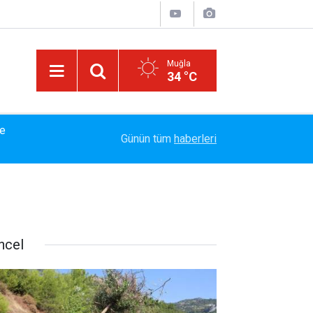
Muğla
34 °C
14:15
Bakanlık Veri Sunamadı: Metin Ergun'dan Turizm 
Günün tüm
haberleri
ncel