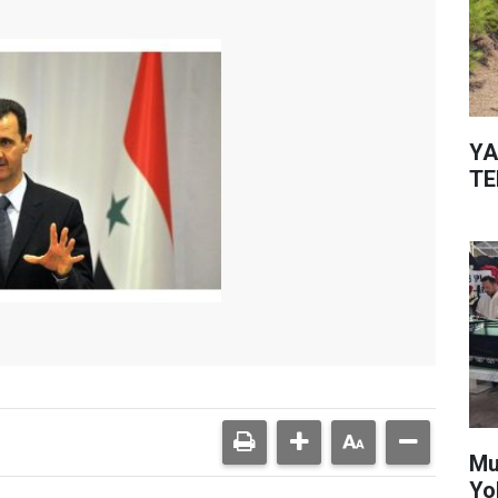
YA
TE
Mu
Yo