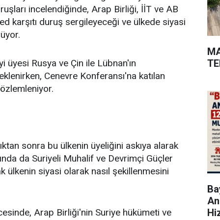
ları incelendiğinde, Arap Birliği, İİT ve AB
ed karşıtı duruş sergileyeceği ve ülkede siyasi
üyor.
MA
TE
i üyesi Rusya ve Çin ile Lübnan'ın
klenirken, Cenevre Konferansı'na katılan
gözlemleniyor.
ıktan sonra bu ülkenin üyeliğini askıya alarak
ında da Suriyeli Muhalif ve Devrimçi Güçler
 ülkenin siyasi olarak nasıl şekillenmesini
Bay
An
Hi
sinde, Arap Birliği'nin Suriye hükümeti ve