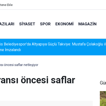
itene Ekle
AZILARI
SIYASET
SPOR
EKONOMI
MAGAZIN
s Belediyesispor, Profesyonel Gelişim Ligi İçin Başvurusunu
adı
ı öncesi saflar netleşiyor
ansı öncesi saflar
Gü