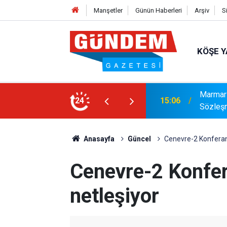
Manşetler
Günün Haberleri
Arşiv
S
KÖŞE Y
ıya Güçlü Takviye: Mustafa Çolakoğlu ile
Marmari
24
14:40
Tamaml
Anasayfa
Güncel
Cenevre-2 Konferans
Cenevre-2 Konfer
netleşiyor