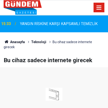
Marmaris Belediyespor'da Altyapıya Güçlü Takviye:
15:06
Mustafa Çolakoğlu ile Sözleşme İmzalandı
Anasayfa
Teknoloji
Bu cihaz sadece internete
girecek
Bu cihaz sadece internete girecek