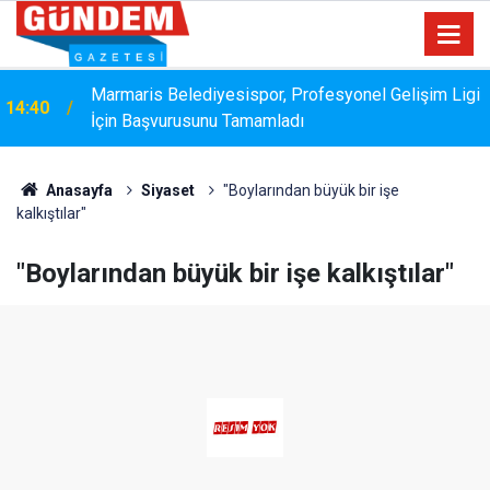
Marmaris Belediyesispor, Profesyonel Gelişim Ligi
14:40
İçin Başvurusunu Tamamladı
Bakanlık Veri Sunamadı: Metin Ergun'dan Turizm
14:15
Eleştirisi
Anasayfa
Siyaset
"Boylarından büyük bir işe
kalkıştılar"
"Boylarından büyük bir işe kalkıştılar"