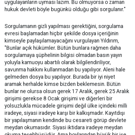
uygulayanların uyması lazım. Bu olmuyorsa o zaman
hukuk devleti böyle bugünkü olduğu gibi sorgulanır."
Sorgulamanın gizli yapılması gerektiğini, sorgulama
evresi başlamadan hiçbir şekilde dosya içeriğinin
kimseyle paylaşılamayacağını vurgulayan Yıldırım,
"Bunlar açık hükümler. Bütün bunlara rağmen daha
sorgulamaya şüphelinin bilgisi olmadan basın yayın
yoluyla kamuoyu abartılı olarak bilgilendiriliyor,
savunma hakkını kullanmadan bu yapılıyor. Aleni hale
gelmeden dosya bu yapılıyor. Burada bir iyi niyet
aramak herhalde kimse bizden beklemesin. Bütün
bunlar ne olursa olsun gerek 17 Aralık, gerek 25 Aralık
girişimi gerekse 8 Ocak girişimi ve diğerleri bir
yolsuzlukla mücadele girişimi değil ülke içindeki milli
iradeye, siyasi iradeye karşı bir kalkışmadır. Kayıtdışı
bir yapılaşmanın kendinde bu cesareti görüp devlete
meydan okumasıdır. Siyasi iktidara iradeye meydan
okuma teşebbüsüdür. Ama boylarından büyük bir işe