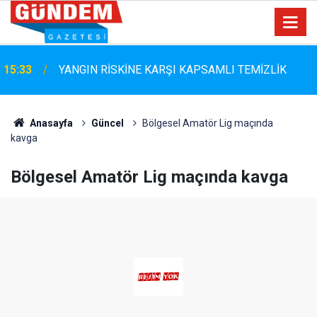
Marmaris Belediyespor'da Altyapıya Güçlü Takviye:
15:06
Mustafa Çolakoğlu ile Sözleşme İmzalandı
Anasayfa
Güncel
Bölgesel Amatör Lig maçında
kavga
Bölgesel Amatör Lig maçında kavga