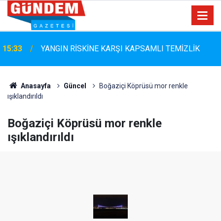
15:33
YANGIN RİSKİNE KARŞI KAPSAMLI TEMİZLİK
Marmaris Belediyespor'da Altyapıya Güçlü Takviye:
15:06
Mustafa Çolakoğlu ile Sözleşme İmzalandı
Anasayfa
Güncel
Boğaziçi Köprüsü mor renkle
ışıklandırıldı
Boğaziçi Köprüsü mor renkle
ışıklandırıldı