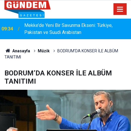
15:33
YANGIN RİSKİNE KARŞI KAPSAMLI TEMİZLİK
Anasayfa
Müzik
BODRUM’DA KONSER İLE ALBÜM
TANITIMI
BODRUM’DA KONSER İLE ALBÜM
TANITIMI