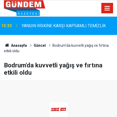
Marmaris Belediyespor'da Altyapıya Güçlü Takviye:
15:06
Mustafa Çolakoğlu ile Sözleşme İmzalandı
Anasayfa
Güncel
Bodrum'da kuvvetli yağış ve fırtına
etkili oldu
Bodrum'da kuvvetli yağış ve fırtına
etkili oldu