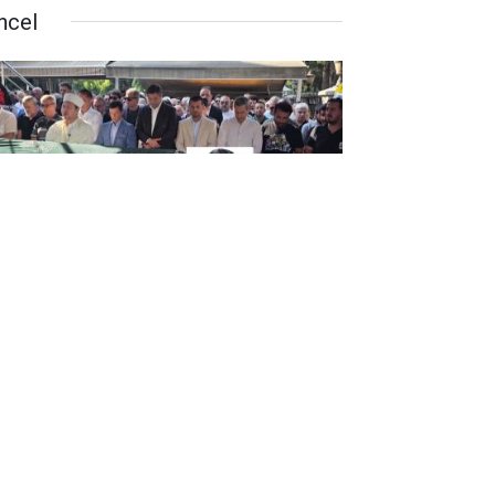
ncel
stafa Pekpak Dualarla Son
lculuğuna Uğurlandı