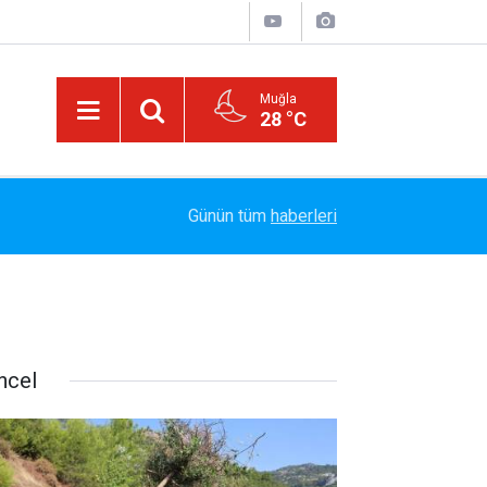
Muğla
28 °C
Arabesk Müziğin Yaşayan Kralı Hakkı Bulut'tan Y
11:20
Günün tüm
haberleri
Vazgeç Gel"
ncel