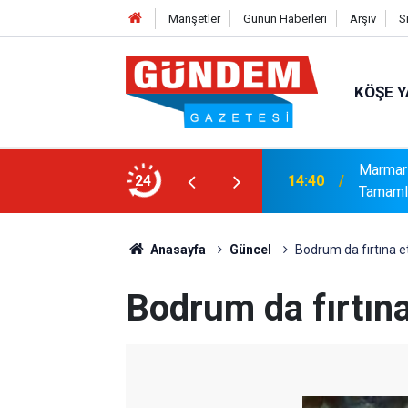
Manşetler
Günün Haberleri
Arşiv
S
KÖŞE Y
Marmari
14:40
Tamaml
24
14:15
Bakanlı
Anasayfa
Güncel
Bodrum da fırtına et
Bodrum da fırtına 