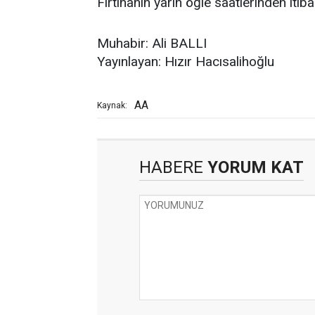
Fırtınanın yarın öğle saatlerinden itib
Muhabir: Ali BALLI
Yayınlayan: Hızır Hacısalihoğlu
AA
Kaynak:
HABERE
YORUM KAT