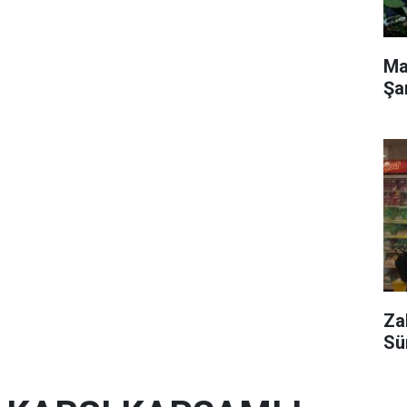
Ma
Şa
Za
Sü