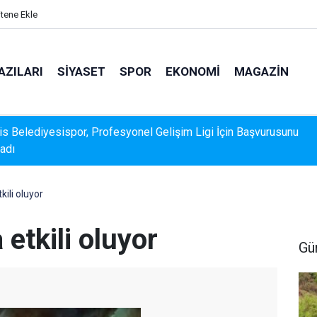
itene Ekle
AZILARI
SIYASET
SPOR
EKONOMI
MAGAZIN
s Belediyesispor, Profesyonel Gelişim Ligi İçin Başvurusunu
adı
k Veri Sunamadı: Metin Ergun'dan Turizm Eleştirisi
kili oluyor
etkili oluyor
Gü