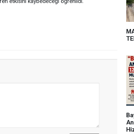
aren etkisini kaybedeceği öğrenildi.
MA
TE
Bay
An
Hi