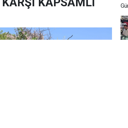
E KARŞI KAPSAMLI
Gü
Mu
Yo