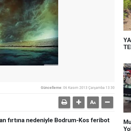
YA
TE
Güncelleme:
06 Kasım 2013 Çarşamba 13:30
şan fırtına nedeniyle Bodrum-Kos feribot
Mu
Yo