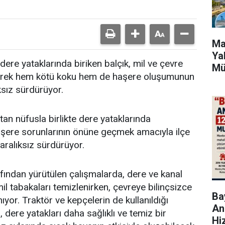
Ma
Ya
dere yataklarında biriken balçık, mil ve çevre
Mü
zleyerek hem kötü koku hem de haşere oluşumunun
ksız sürdürüyor.
an nüfusla birlikte dere yataklarında
aşere sorunlarının önüne geçmek amacıyla ilçe
 aralıksız sürdürüyor.
afından yürütülen çalışmalarda, dere ve kanal
mil tabakaları temizlenirken, çevreye bilinçsizce
Bay
nıyor. Traktör ve kepçelerin de kullanıldığı
An
, dere yatakları daha sağlıklı ve temiz bir
Hi