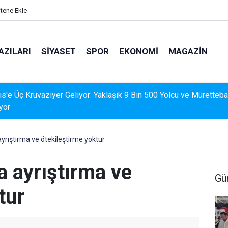
itene Ekle
AZILARI
SIYASET
SPOR
EKONOMI
MAGAZIN
İS'TE DERELERDE TEMİZLİK SEFERBERLİĞİ
yrıştırma ve ötekileştirme yoktur
a ayrıştırma ve
Gü
tur