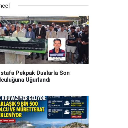
ncel
stafa Pekpak Dualarla Son
lculuğuna Uğurlandı