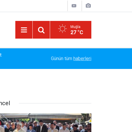
Muğla
27 °C
13:23
Bayram Arıcı: "Biz Bir Aileyiz" Anlayışıyla 12 Yı
Günün tüm
haberleri
ncel