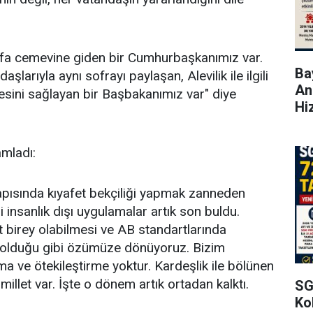
defa cemevine giden bir Cumhurbaşkanımız var.
Bay
larıyla aynı sofrayı paylaşan, Alevilik ile ilgili
An
mesini sağlayan bir Başbakanımız var" diye
Hi
mladı:
kapısında kıyafet bekçiliği yapmak zanneden
bi insanlık dışı uygulamalar artık son buldu.
t birey olabilmesi ve AB standartlarında
a olduğu gibi özümüze dönüyoruz. Bizim
rma ve ötekileştirme yoktur. Kardeşlik ile bölünen
millet var. İşte o dönem artık ortadan kalktı.
SG
Kol