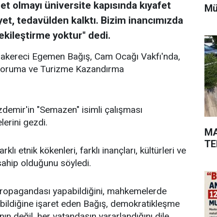
et olmayı üniversite kapısında kıyafet
Mü
et, tedavülden kalktı. Bizim inancımızda
tekileştirme yoktur" dedi.
zakereci Egemen Bağış, Cam Ocağı Vakfı'nda,
ı Koruma ve Turizme Kazandırma
demir'in "Semazen" isimli çalışması
lerini gezdi.
MA
TE
klı etnik kökenleri, farklı inançları, kültürleri ve
 sahip olduğunu söyledi.
m propagandası yapabildiğini, mahkemelerde
nabildiğine işaret eden Bağış, demokratikleşme
ın değil, her vatandaşın yararlandığını dile