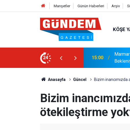
Manşetler
Günün Haberleri
Arşiv
S
KÖŞE Y
r: Yaklaşık 9 Bin 500 Yolcu ve Mürettebat
24
14:17
MARMAR
Anasayfa
Güncel
Bizim inancımızda a
Bizim inancımızd
ötekileştirme yok