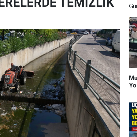
ERELERDE TEMİZLİK
Gü
Mu
Yo