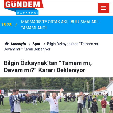
MARMARİS’TE ORTAK AKIL BULUŞMALARI
15:28
TAMAMLANDI
Marmaris'te Çam Ağaçlarına Güvenli Dokunuş:
14:44
Budama Çalışmaları Sürüyor
Anasayfa
Spor
Bilgin Özkaynak’tan “Tamam mı,
Devam mı?” Kararı Bekleniyor
Bilgin Özkaynak’tan “Tamam mı,
Devam mı?” Kararı Bekleniyor