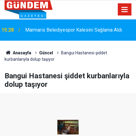
15:28
Marmaris Belediyespor Kalesini Sağlama Aldı
Marmaris'e Üç Kruvaziyer Geliyor: Yaklaşık 9 Bin
15:00
500 Yolcu ve Mürettebat Bekleniyor
Anasayfa
Güncel
Bangui Hastanesi şiddet
kurbanlarıyla dolup taşıyor
Bangui Hastanesi şiddet kurbanlarıyla
dolup taşıyor