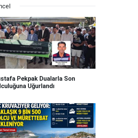
ncel
stafa Pekpak Dualarla Son
lculuğuna Uğurlandı