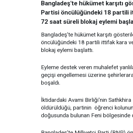
Bangladeş'te hükümet karşıtı gös
Partisi öncülüğündeki 18 partili i
72 saat süreli blokaj eylemi başla
Bangladeş'te hükümet karşıtı gösteril
öncülüğündeki 18 partili ittifak kara v
blokaj eylemi başlattı.
Eyleme destek veren muhalefet yanlılar
geçişi engellemesi üzerine şehirlerara
boşaldı.
İktidardaki Avami Birliği'nin Sathkhira
öldürüldüğü, partinin öğrenci kolunun 
doğusunda bulunan Feni bölgesinde de 4
Bangladeş'te Milliyetçi Parti (BNP) ön