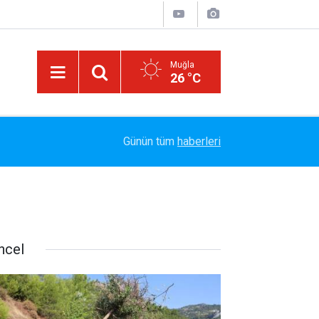
Muğla
26 °C
Arabesk Müziğin Yaşayan Kralı Hakkı Bulut'tan Y
11:20
Günün tüm
haberleri
Vazgeç Gel"
ncel