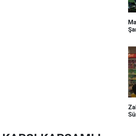
Ma
Şa
Za
Sü