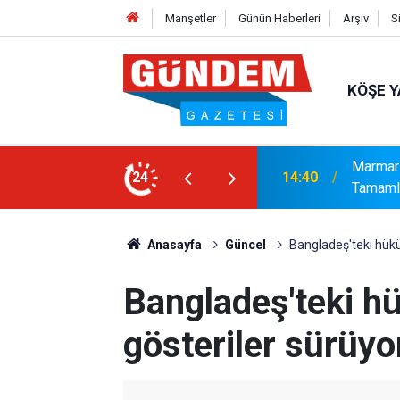
Manşetler
Günün Haberleri
Arşiv
S
KÖŞE Y
syonel Gelişim Ligi İçin Başvurusunu
24
14:15
Bakanlı
Anasayfa
Güncel
Bangladeş'teki hükü
Bangladeş'teki h
gösteriler sürüyo