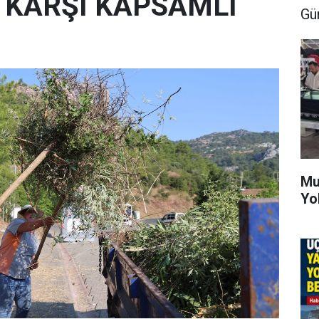
E KARŞI KAPSAMLI
Gü
Mu
Yo