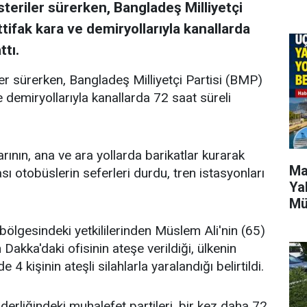
teriler sürerken, Bangladeş Milliyetçi
ttifak kara ve demiryollarıyla kanallarda
ttı.
er sürerken, Bangladeş Milliyetçi Partisi (BMP)
e demiryollarıyla kanallarda 72 saat süreli
ının, ana ve ara yollarda barikatlar kurarak
Ma
sı otobüslerin seferleri durdu, tren istasyonları
Ya
Mü
 bölgesindeki yetkililerinden Müslem Ali'nin (65)
Dakka'daki ofisinin ateşe verildiği, ülkenin
 kişinin ateşli silahlarla yaralandığı belirtildi.
derliğindeki muhalefet partileri, bir kez daha 72