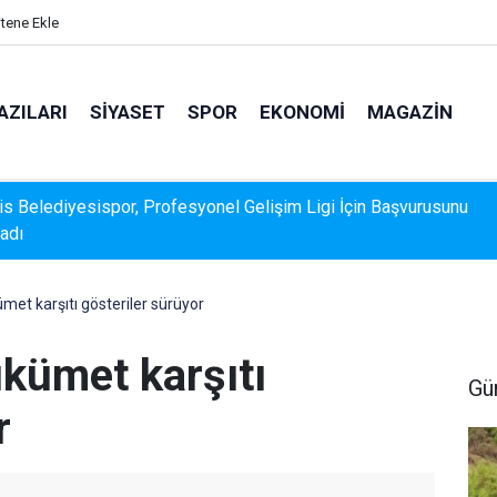
itene Ekle
AZILARI
SIYASET
SPOR
EKONOMI
MAGAZIN
k Veri Sunamadı: Metin Ergun'dan Turizm Eleştirisi
met karşıtı gösteriler sürüyor
ükümet karşıtı
Gü
r