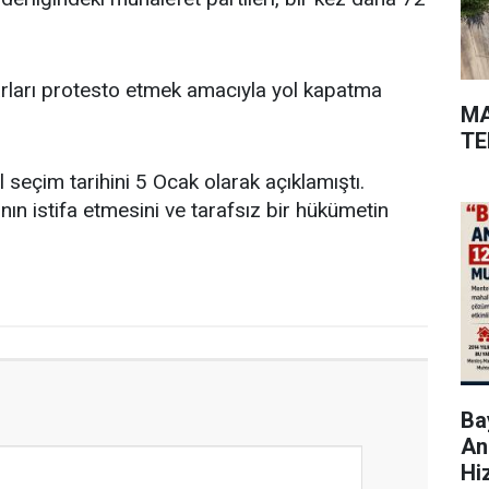
rarları protesto etmek amacıyla yol kapatma
MA
TE
eçim tarihini 5 Ocak olarak açıklamıştı.
n istifa etmesini ve tarafsız bir hükümetin
Bay
An
Hi