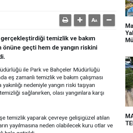
Ma
Ya
 gerçekleştirdiği temizlik ve bakım
Mü
in önüne geçti hem de yangın riskini
i.
Müdürlüğü ile Park ve Bahçeler Müdürlüğü
ında eş zamanlı temizlik ve bakım çalışması
a yakınlığı nedeniyle yangın riski taşıyan
emizliği sağlanırken, olası yangınlara karşı
MA
şe temizlik yaparak çevreye gelişigüzel atılan
TE
arın yayılmasına neden olabilecek kuru otlar ve