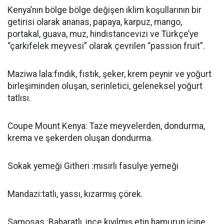
Kenya’nın bölge bölge değişen iklim koşullarının bir
getirisi olarak ananas, papaya, karpuz, mango,
portakal, guava, muz, hindistancevizi ve Türkçe’ye
“çarkıfelek meyvesi” olarak çevrilen “passion fruit”.
Maziwa lala:fındık, fıstık, şeker, krem peynir ve yoğurt
birleşiminden oluşan, serinletici, geleneksel yoğurt
tatlısı.
Coupe Mount Kenya: Taze meyvelerden, dondurma,
krema ve şekerden oluşan dondurma.
Sokak yemeği Githeri :mısırlı fasulye yemeği
Mandazi:tatlı, yassı, kızarmış çörek.
Samosas :Baharatlı, ince kıyılmış etin hamurun içine