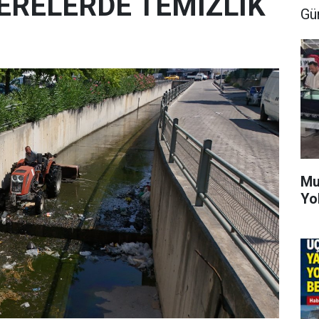
ERELERDE TEMİZLİK
Gü
Mu
Yo