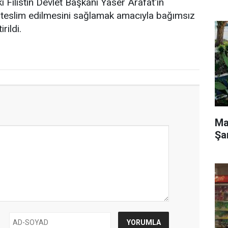
 Filistin Devlet Başkanı Yaser Arafat'ın
 teslim edilmesini sağlamak amacıyla bağımsız
rildi.
Ma
Şa