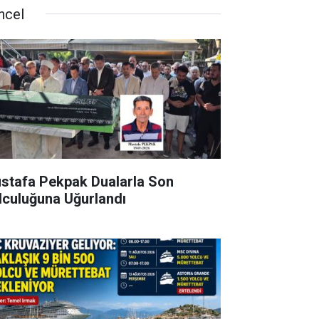
ncel
stafa Pekpak Dualarla Son
lculuğuna Uğurlandı