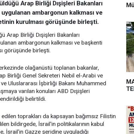
ldüğü Arap Birliği Dışişleri Bakanları
Mü
ye uygulanan ambargonun kalkması ve
etinin kurulması görüşünde birleşti.
ü Arap Birliği Dışişleri Bakanları
ygulanan ambargonun kalkması ve başkenti
sı görüşünde birleşti.
merkezinde olağanüstü toplanan bakanlar,
ap Birliği Genel Sekreteri Nebil el-Arabi ve
MA
i ve Uluslararası İşbirliği Bakanı Muhammed
TE
aşmaya varılan konuları ABD Dışişleri
irildiği belirtildi.
edilen toprakları da kapsayan bağımsız Filistin
len bildirgede, İsrail'in politikalarının kabul
, İsrail'in Gazze şeridine uyguladığı