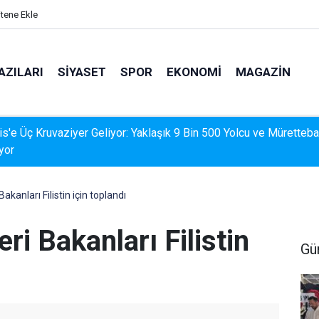
itene Ekle
AZILARI
SIYASET
SPOR
EKONOMI
MAGAZIN
İS'TE DERELERDE TEMİZLİK SEFERBERLİĞİ
 Bakanları Filistin için toplandı
eri Bakanları Filistin
Gü