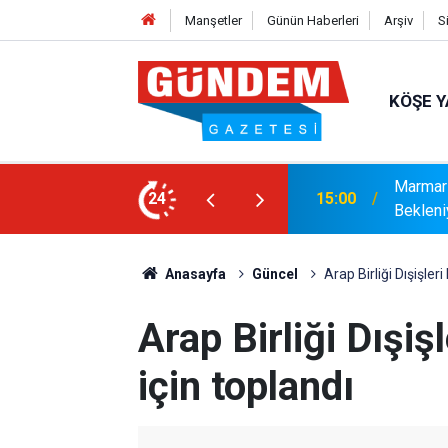
Manşetler
Günün Haberleri
Arşiv
S
KÖŞE Y
r: Yaklaşık 9 Bin 500 Yolcu ve Mürettebat
24
14:17
MARMAR
Anasayfa
Güncel
Arap Birliği Dışişleri
Arap Birliği Dışişl
için toplandı