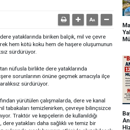
Ma
Ya
dere yataklarında biriken balçık, mil ve çevre
Mü
zleyerek hem kötü koku hem de haşere oluşumunun
ksız sürdürüyor.
an nüfusla birlikte dere yataklarında
aşere sorunlarının önüne geçmek amacıyla ilçe
 aralıksız sürdürüyor.
afından yürütülen çalışmalarda, dere ve kanal
mil tabakaları temizlenirken, çevreye bilinçsizce
Bay
nıyor. Traktör ve kepçelerin de kullanıldığı
An
, dere yatakları daha sağlıklı ve temiz bir
Hi