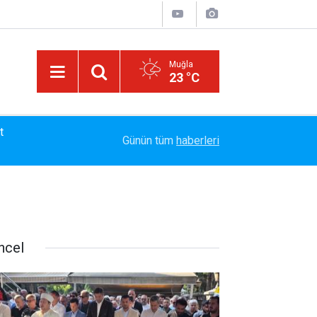
Muğla
23 °C
13:23
Bayram Arıcı: "Biz Bir Aileyiz" Anlayışıyla 12 Yı
Günün tüm
haberleri
ncel