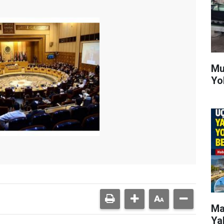
Mu
Yo
Ma
Ya