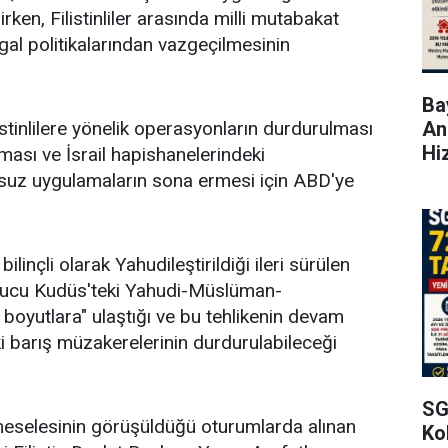
n, Filistinliler arasında milli mutabakat
gal politikalarından vazgeçilmesinin
Bay
An
istinlilere yönelik operasyonların durdurulması
Hi
ılması ve İsrail hapishanelerindeki
uksuz uygulamaların sona ermesi için ABD'ye
ilinçli olarak Yahudileştirildiği ileri sürülen
onucu Kudüs'teki Yahudi-Müslüman-
i boyutlara" ulaştığı ve bu tehlikenin devam
aki barış müzakerelerinin durdurulabileceği
SG
 meselesinin görüşüldüğü oturumlarda alınan
Kol