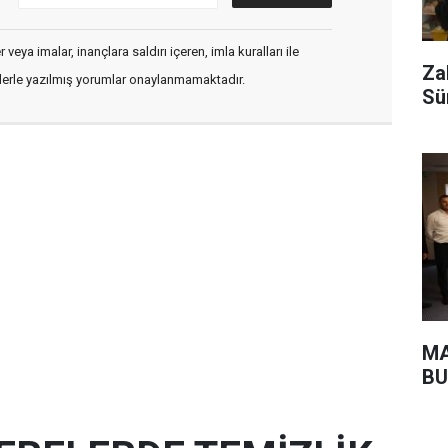
veya imalar, inançlara saldırı içeren, imla kuralları ile
Za
flerle yazılmış yorumlar onaylanmamaktadır.
Sü
MA
BU